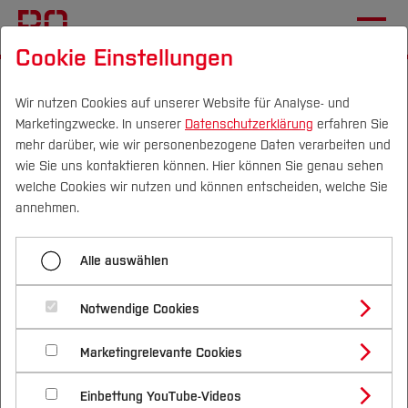
Cookie Einstellungen
Startseite
[...]
Geodäsie
Kapitel 2: Grundlagen
2.3 Topologie
Aufgaben
Wir nutzen Cookies auf unserer Website für Analyse- und
Marketingzwecke. In unserer
Datenschutzerklärung
erfahren Sie
mehr darüber, wie wir personenbezogene Daten verarbeiten und
wie Sie uns kontaktieren können. Hier können Sie genau sehen
Menü aufklappen
Campus
Personen
DE
|
EN
Quicklinks
welche Cookies wir nutzen und können entscheiden, welche Sie
annehmen.
Quelltexte
Studium
Alle auswählen
2.3 Aufgaben
Aufgaben
Studienangebote
Forschung & Transfer
Notwendige Cookies
Aufgabe 1:
Vor dem Studium
Bachelorstudiengänge
Profil
Nachhaltigkeit
Masterstudiengänge
Marketingrelevante Cookies
Im Studium
Bewerben & Einschreiben
Leiten Sie aus dem bereitsgestellten Paket
Beratung & Förderung
Forschungs- und Transferprofil
Schwerpunkte
Nachhaltigkeit studieren
Bewerbungsportal
International
Nach dem Studium
Studienbüros und Prüfungen
de.hsbo.fbv.bmg.graphs
eine Kindklasse für
Einbettung YouTube-Videos
Schwerpunkte (FuT)
Förderinformation und Antragsberatung