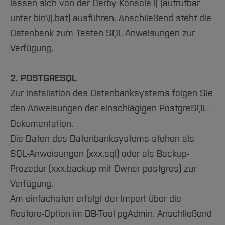
Team und Labore
lassen sich von der Derby-Konsole ij (aufrufbar
Amtliche Bekanntmachungen
Studiengänge
Forschung und Projekte
Familiengerechte Hochschule
Aktuelles
Hochschulbibliothek
Arbeiten im FB G
unter bin\ij.bat) ausführen. Anschließend steht die
Notfall-Infos
Studieninteressierte
International
Gleichstellung
Studium
Hochschulkommunikation
Datenbank zum Testen SQL-Anweisungen zur
BO Shop
Team
Diskriminierungsfreie Hochschule
Fachgruppen
International Office
Verfügung.
Service
Vertretungen
Forschung und Entwicklung
Medienzentrum
Wahlen
International
qed-Stiftung
2. POSTGRESQL
Team
Zur Installation des Datenbanksystems folgen Sie
Zentrale Studienberatung
den Anweisungen der einschlägigen PostgreSQL-
Service
Dokumentation.
Die Daten des Datenbanksystems stehen als
SQL-Anweisungen (xxx.sql) oder als Backup-
Prozedur (xxx.backup mit Owner postgres) zur
Verfügung.
Am einfachsten erfolgt der Import über die
Restore-Option im DB-Tool pgAdmin. Anschließend