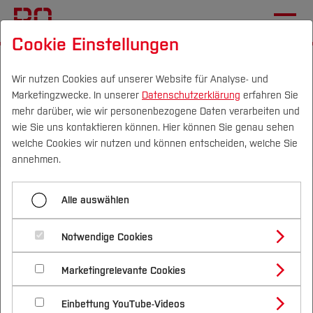
Cookie Einstellungen
Startseite
[...]
Geodäsie
Kapitel 2: Grundlagen
2.4 Relationen und SQL
Quelltexte
Wir nutzen Cookies auf unserer Website für Analyse- und
Marketingzwecke. In unserer
Datenschutzerklärung
erfahren Sie
mehr darüber, wie wir personenbezogene Daten verarbeiten und
wie Sie uns kontaktieren können. Hier können Sie genau sehen
Menü aufklappen
Campus
Personen
DE
|
EN
Quicklinks
welche Cookies wir nutzen und können entscheiden, welche Sie
annehmen.
Quelltexte
Studium
Alle auswählen
Quelltexte
Studienangebote
Forschung & Transfer
Notwendige Cookies
Die folgenden Verzeichnisse enthalten die
Vor dem Studium
Bachelorstudiengänge
Profil
Nachhaltigkeit
Datenbank des Liegenschafts-Auskunftssystems,
Masterstudiengänge
Marketingrelevante Cookies
Im Studium
Bewerben & Einschreiben
Beratung & Förderung
Forschungs- und Transferprofil
auf das sich die SQL-Anweisungen im Abschnitt
Schwerpunkte
Nachhaltigkeit studieren
Bewerbungsportal
International
Nach dem Studium
Studienbüros und Prüfungen
Einbettung YouTube-Videos
2.4 beziehen. Die Daten werden für die
Schwerpunkte (FuT)
Förderinformation und Antragsberatung