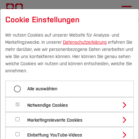
Cookie Einstellungen
Startseite
Fachbereiche
Geodäsie
Kapitel 5: Topologische Modelle
Wir nutzen Cookies auf unserer Website für Analyse- und
Marketingzwecke. In unserer
Datenschutzerklärung
erfahren Sie
5.1 Topologische Eigenschaften
mehr darüber, wie wir personenbezogene Daten verarbeiten und
wie Sie uns kontaktieren können. Hier können Sie genau sehen
Campus
Personen
DE
|
EN
Quicklinks
welche Cookies wir nutzen und können entscheiden, welche Sie
Menü aufklappen
annehmen.
Studium
5.1 Topologische Eigenschaften
Alle auswählen
Studienangebote
Forschung & Transfer
5.1 Topologische Eigenschaften
5.2 Graphenmodelle
Notwendige Cookies
Vor dem Studium
Bachelorstudiengänge
5.3 Topologische Algorithmen und Operatoren
Profil
Nachhaltigkeit
Behandelte Themen
Masterstudiengänge
Marketingrelevante Cookies
Im Studium
Bewerben & Einschreiben
Beratung & Förderung
Forschungs- und Transferprofil
5.4 Topologische Klassen im Spatial-Schema-
Schwerpunkte
Nachhaltigkeit studieren
Bewerbungsportal
Inneres, Rand und Äußeres geometrischer
International
Nach dem Studium
Studienbüros und Prüfungen
Modell
Einbettung YouTube-Videos
Schwerpunkte (FuT)
Förderinformation und Antragsberatung