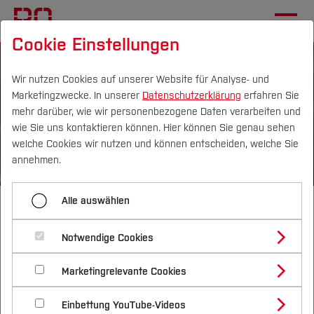
Cookie Einstellungen
Wir nutzen Cookies auf unserer Website für Analyse- und
Marketingzwecke. In unserer
Datenschutzerklärung
erfahren Sie
mehr darüber, wie wir personenbezogene Daten verarbeiten und
wie Sie uns kontaktieren können. Hier können Sie genau sehen
Campus
Personen
DE
|
EN
Quicklinks
welche Cookies wir nutzen und können entscheiden, welche Sie
annehmen.
Studium
Alle auswählen
Institut für Additive
Studienangebote
Forschung & Transfer
Manufacturing, Materials &
Notwendige Cookies
Vor dem Studium
Bachelorstudiengänge
Machines (IAM³)
Profil
Nachhaltigkeit
Masterstudiengänge
Marketingrelevante Cookies
Im Studium
Bewerben & Einschreiben
Beratung & Förderung
Forschungs- und Transferprofil
Unterhalb finden Sie weitere Informationen
Schwerpunkte
Nachhaltigkeit studieren
Bewerbungsportal
International
Nach dem Studium
Studienbüros und Prüfungen
Einbettung YouTube-Videos
Schwerpunkte (FuT)
Förderinformation und Antragsberatung