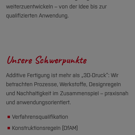
Team und Labore
Amtliche Bekanntmachungen
Studiengänge
Forschung und Projekte
Familiengerechte Hochschule
Aktuelles
Hochschulbibliothek
weiterzuentwickeln – von der Idee bis zur
Arbeiten im FB G
Notfall-Infos
Studieninteressierte
International
Gleichstellung
Studium
Hochschulkommunikation
qualifizierten Anwendung.
BO Shop
Team
Diskriminierungsfreie Hochschule
Fachgruppen
International Office
Service
Vertretungen
Forschung und Entwicklung
Medienzentrum
Wahlen
International
qed-Stiftung
Team
Unsere Schwerpunkte
Zentrale Studienberatung
Service
Additive Fertigung ist mehr als „3D-Druck“: Wir
betrachten Prozesse, Werkstoffe, Designregeln
und Nachhaltigkeit im Zusammenspiel – praxisnah
und anwendungsorientiert.
Verfahrensqualifikation
Konstruktionsregeln (DfAM)