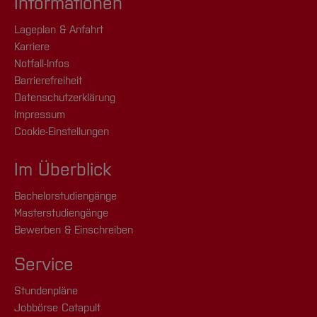
Informationen
11:45 Uhr Fahrt zum Kraftwerk Westfalen
Lageplan & Anfahrt
[Inhalt zuklappen]
Karriere
13:00 Uhr Einführungsvortrag, Ausrüstung
Notfall-Infos
mit persönlicher Schutzkleidung, Rundgang
Barrierefreiheit
ca. 15:30 Uhr Rückfahrt
Datenschutzerklärung
Impressum
ca. 17:00 Uhr Ankunft an der Hochschule
Cookie-Einstellungen
[Inhalt zuklappen]
Im Überblick
Bachelorstudiengänge
Masterstudiengänge
Bewerben & Einschreiben
Service
Stundenpläne
Jobbörse Catapult