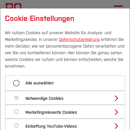
Cookie Einstellungen
Startseite
Fachbereiche
Mechatronik und Maschinenbau
Wir nutzen Cookies auf unserer Website für Analyse- und
Marketingzwecke. In unserer
Datenschutzerklärung
erfahren Sie
Studieren im Fachbereich
Exkursionen
mehr darüber, wie wir personenbezogene Daten verarbeiten und
wie Sie uns kontaktieren können. Hier können Sie genau sehen
Campus
Personen
DE
|
EN
Quicklinks
welche Cookies wir nutzen und können entscheiden, welche Sie
Menü aufklappen
annehmen.
Studium
Bachelor
Alle auswählen
Studienangebote
Exkursionen
Forschung & Transfer
Bachelor-Dual
Notwendige Cookies
Vor dem Studium
Bachelorstudiengänge
Master
Profil
Nachhaltigkeit
Geplante Exkursionen
Masterstudiengänge
Marketingrelevante Cookies
Im Studium
Bewerben & Einschreiben
Beratung & Förderung
Forschungs- und Transferprofil
Weiterbildungen
Schwerpunkte
Nachhaltigkeit studieren
Bewerbungsportal
International
Nach dem Studium
Studienbüros und Prüfungen
Einbettung YouTube-Videos
Schwerpunkte (FuT)
Exkursion zu den Ford-Werken in Köln
Förderinformation und Antragsberatung