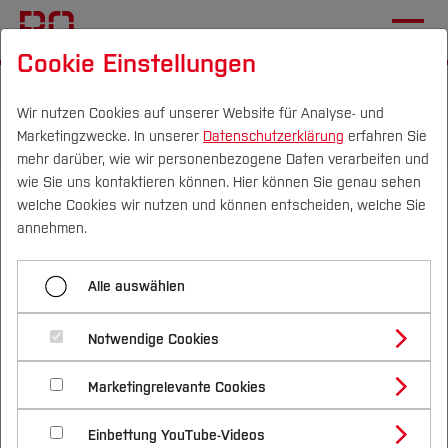
Cookie Einstellungen
Startseite
Fachbereiche
Mechatronik und Maschinenbau
Wir nutzen Cookies auf unserer Website für Analyse- und
Marketingzwecke. In unserer
Datenschutzerklärung
erfahren Sie
Studieren im Fachbereich
Weiterbildungen
mehr darüber, wie wir personenbezogene Daten verarbeiten und
wie Sie uns kontaktieren können. Hier können Sie genau sehen
SFI - Verkürzte Ausbildung
Campus
Personen
DE
|
EN
Quicklinks
welche Cookies wir nutzen und können entscheiden, welche Sie
annehmen.
Studium
Alle auswählen
Die verkürzte und vergünstigte Ausbildung
Studienangebote
Forschung & Transfer
Schweißfachingenieur
Notwendige Cookies
Vor dem Studium
Bachelorstudiengänge
oder Schweißfachingenieurin (SFI) wird von der
Profil
Nachhaltigkeit
SLV Duisburg
Masterstudiengänge
angeboten und
einmal pro
Marketingrelevante Cookies
Im Studium
Bewerben & Einschreiben
Beratung & Förderung
Forschungs- und Transferprofil
Semester
durchgeführt.
Schwerpunkte
Nachhaltigkeit studieren
Bewerbungsportal
International
Nach dem Studium
Studienbüros und Prüfungen
Einbettung YouTube-Videos
Schwerpunkte (FuT)
Förderinformation und Antragsberatung