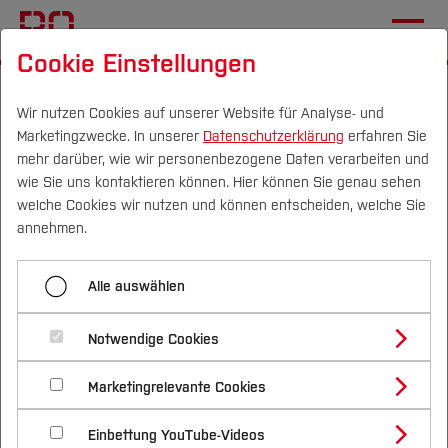
Cookie Einstellungen
Startseite
Fachbereiche
Mechatronik und Maschinenbau
Team
Team
Wir nutzen Cookies auf unserer Website für Analyse- und
Marketingzwecke. In unserer
Datenschutzerklärung
erfahren Sie
mehr darüber, wie wir personenbezogene Daten verarbeiten und
Dipl.-Ing. Dirk Mohr
wie Sie uns kontaktieren können. Hier können Sie genau sehen
Campus
Personen
DE
|
EN
Quicklinks
welche Cookies wir nutzen und können entscheiden, welche Sie
Lehr-/Fachgebiet:
Steuerungstechnik
annehmen.
und Technische Bildverarbeitung
Studium
Alle auswählen
Studienangebote
Labor für Steuerungstechnik und
Forschung & Transfer
Technische Bildverarbeitung
Notwendige Cookies
Vor dem Studium
Bachelorstudiengänge
Profil
Nachhaltigkeit
Masterstudiengänge
Marketingrelevante Cookies
Im Studium
Bewerben & Einschreiben
Funktionen
Beratung & Förderung
Forschungs- und Transferprofil
Schwerpunkte
Nachhaltigkeit studieren
Bewerbungsportal
International
Nach dem Studium
Studienbüros und Prüfungen
Einbettung YouTube-Videos
Schwerpunkte (FuT)
Förderinformation und Antragsberatung