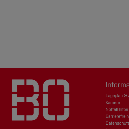
Inform
Lageplan & 
Karriere
Notfall-Infos
Barrierefreih
Datenschutz