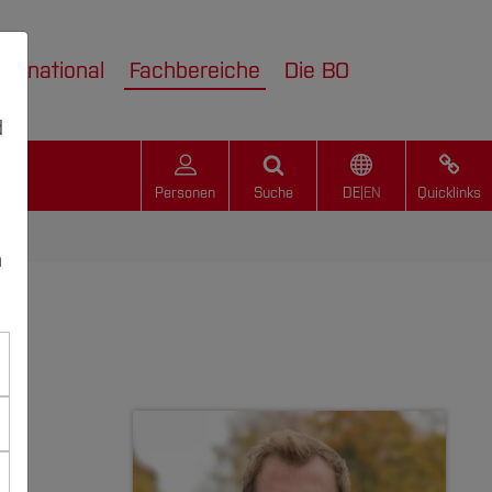
nternational
Fachbereiche
Die BO
d
Personen
Suche
DE
|
EN
Quicklinks
n