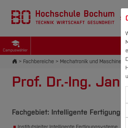
St
W
M
e
Campuswähler
D
Startseite
Fachbereiche
Mechatronik und Maschinenb
H
Prof. Dr.-Ing. Ja
u
Fachgebiet: Intelligente Fertigung
Institutsleiter Intelligente Fertigungsysteme