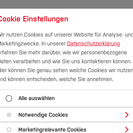
Cookie Einstellungen
udium
Forschung & Transfer
Nachhaltigkeit
I
ir nutzen Cookies auf unserer Website für Analyse- un
arketingzwecke. In unserer
Datenschutzerklärung
rfahren Sie mehr darüber, wie wir personenbezogene
aten verarbeiten und wie Sie uns kontaktieren können.
au
Team
Team
ier können Sie genau sehen welche Cookies wir nutze
nnis Sinnemann
nd können entscheiden, welche Sie annehmen.
Alle auswählen
Notwendige Cookies
ssysteme
Marketingrelevante Cookies