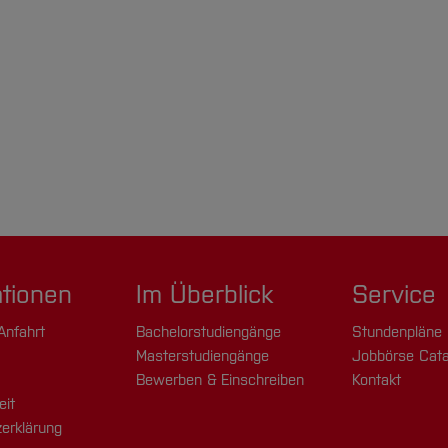
ationen
Im Überblick
Service
Anfahrt
Bachelorstudiengänge
Stundenpläne
Masterstudiengänge
Jobbörse Cata
Bewerben & Einschreiben
Kontakt
eit
erklärung