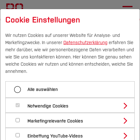
Cookie Einstellungen
Startseite
Fachbereiche
Mechatronik und Maschinenbau
Einrichtungen
Wir nutzen Cookies auf unserer Website für Analyse- und
Marketingzwecke. In unserer
Datenschutzerklärung
erfahren Sie
Team
mehr darüber, wie wir personenbezogene Daten verarbeiten und
wie Sie uns kontaktieren können. Hier können Sie genau sehen
Campus
Personen
DE
|
EN
Quicklinks
welche Cookies wir nutzen und können entscheiden, welche Sie
Menü aufklappen
annehmen.
Studium
Start
Alle auswählen
Studienangebote
Team
Forschung & Transfer
Aktuelles
Notwendige Cookies
Vor dem Studium
Bachelorstudiengänge
Lehre
Profil
Nachhaltigkeit
Ob in Vorlesungen, Laboren oder Projekten – unser
Masterstudiengänge
Marketingrelevante Cookies
Im Studium
Bewerben & Einschreiben
Beratung & Förderung
Forschungs- und Transferprofil
Team unterstützt Sie auf Ihrem Weg durch das
Team
Schwerpunkte
Nachhaltigkeit studieren
Bewerbungsportal
International
Nach dem Studium
Studienbüros und Prüfungen
Einbettung YouTube-Videos
Studium.
Schwerpunkte (FuT)
Förderinformation und Antragsberatung