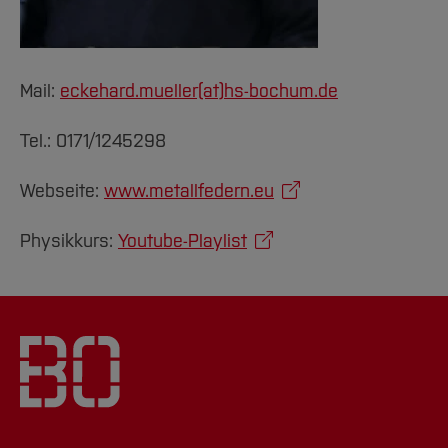
Mail:
eckehard.mueller(at)
hs-bochum.de
Tel.: 0171/1245298
Webseite:
www.metallfedern.eu
Physikkurs:
Youtube-Playlist