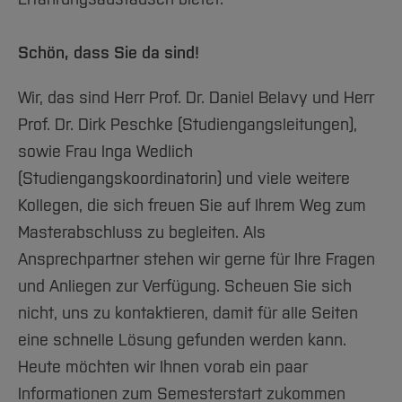
Team und Labore
Amtliche Bekanntmachungen
Studiengänge
Forschung und Projekte
Familiengerechte Hochschule
Aktuelles
Hochschulbibliothek
Arbeiten im FB G
Notfall-Infos
Studieninteressierte
International
Gleichstellung
Studium
Hochschulkommunikation
Schön, dass Sie da sind!
BO Shop
Team
Diskriminierungsfreie Hochschule
Fachgruppen
International Office
Wir, das sind Herr Prof. Dr. Daniel Belavy und Herr
Service
Vertretungen
Forschung und Entwicklung
Medienzentrum
Prof. Dr. Dirk Peschke (Studiengangsleitungen),
Wahlen
International
qed-Stiftung
sowie Frau Inga Wedlich
Team
Zentrale Studienberatung
(Studiengangskoordinatorin) und viele weitere
Service
Kollegen, die sich freuen Sie auf Ihrem Weg zum
Masterabschluss zu begleiten. Als
Ansprechpartner stehen wir gerne für Ihre Fragen
und Anliegen zur Verfügung. Scheuen Sie sich
nicht, uns zu kontaktieren, damit für alle Seiten
eine schnelle Lösung gefunden werden kann.
Heute möchten wir Ihnen vorab ein paar
Informationen zum Semesterstart zukommen