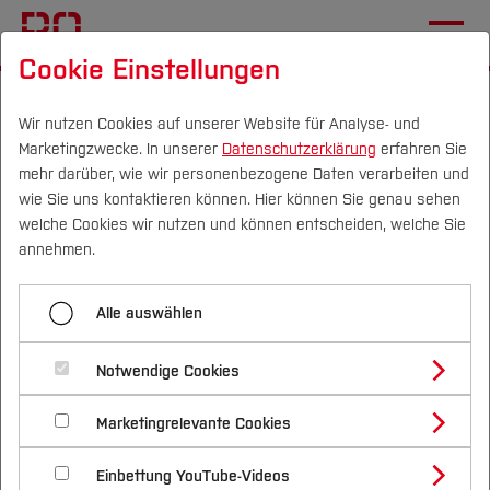
Cookie Einstellungen
Startseite
Fachbereiche
Pflege-, Hebammen- und Therapie­
Wir nutzen Cookies auf unserer Website für Analyse- und
Marketingzwecke. In unserer
Datenschutzerklärung
erfahren Sie
wissenschaften
mehr darüber, wie wir personenbezogene Daten verarbeiten und
Studierende
Therapiewissenschaft M.Sc.
wie Sie uns kontaktieren können. Hier können Sie genau sehen
Campus
Personen
DE
|
EN
Quicklinks
welche Cookies wir nutzen und können entscheiden, welche Sie
annehmen.
Menü aufklappen
Studium
Alle auswählen
Therapiewissenschaft M.Sc.
Studienangebote
Forschung & Transfer
Informationen für
Notwendige Cookies
Hebammenwissenschaft B.Sc.
Vor dem Studium
Bachelorstudiengänge
Profil
Nachhaltigkeit
Erstsemester des
Masterstudiengänge
Marketingrelevante Cookies
Im Studium
Bewerben & Einschreiben
Hebammenwissenschaft M.Sc.
Beratung & Förderung
Forschungs- und Transferprofil
Masterstudiengangs
Schwerpunkte
Nachhaltigkeit studieren
Bewerbungsportal
International
Nach dem Studium
Studienbüros und Prüfungen
Einbettung YouTube-Videos
Schwerpunkte (FuT)
Förderinformation und Antragsberatung