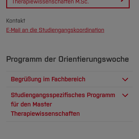
Therapiewissenschaften M.Sc.
Kontakt
E-Mail an die Studiengangskoordination
Programm der Orientierungswoche
Begrüßung im Fachbereich
Das Zentrale Programm überschneidet sich
Studiengangsspezifisches Programm
feiertagsbedingt mit der Lehre. Die Teilnahme
für den Master
ist freiwillig.
Therapiewissenschaften
Uhrzeit
Programm am Dienstag,
Wann?
Dienstag,
Mittwoch,
07.04.2026 im Audimax
07.04.2026
08.04.2026