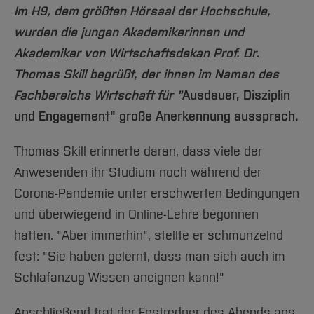
Team und Labore
Amtliche Bekanntmachungen
Studiengänge
Forschung und Projekte
Familiengerechte Hochschule
Aktuelles
Im H9, dem größten Hörsaal der Hochschule,
Hochschulbibliothek
Arbeiten im FB G
Notfall-Infos
Studieninteressierte
International
wurden die jungen Akademikerinnen und
Gleichstellung
Studium
Hochschulkommunikation
Akademiker von Wirtschaftsdekan Prof. Dr.
BO Shop
Team
Diskriminierungsfreie Hochschule
Fachgruppen
International Office
Thomas Skill begrüßt, der ihnen im Namen des
Service
Vertretungen
Forschung und Entwicklung
Medienzentrum
Fachbereichs Wirtschaft für "
Ausdauer, Disziplin
Wahlen
International
qed-Stiftung
und Engagement" große Anerkennung aussprach.
Team
Zentrale Studienberatung
Thomas Skill erinnerte daran, dass viele der
Service
Anwesenden ihr Studium noch während der
Corona-Pandemie unter erschwerten Bedingungen
und überwiegend in Online-Lehre begonnen
hatten. "Aber immerhin", stellte er schmunzelnd
fest: "Sie haben gelernt, dass man sich auch im
Schlafanzug Wissen aneignen kann!"
Anschließend trat der Festredner des Abends ans