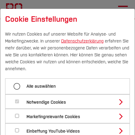
Cookie Einstellungen
Startseite
Fachbereiche
Wirtschaft
Aktuelles
Wir nutzen Cookies auf unserer Website für Analyse- und
Marketingzwecke. In unserer
Datenschutzerklärung
erfahren Sie
Wirtschaftsabschluss mit
mehr darüber, wie wir personenbezogene Daten verarbeiten und
Humor und fliegenden
wie Sie uns kontaktieren können. Hier können Sie genau sehen
Campus
Personen
DE
|
EN
Quicklinks
welche Cookies wir nutzen und können entscheiden, welche Sie
Hüten
annehmen.
Studium
11.06.2025
Wirtschaft (FB W)
Alle auswählen
Studienangebote
Forschung & Transfer
Der Fachbereich Wirtschaft der
Notwendige Cookies
Vor dem Studium
Bachelorstudiengänge
Hochschule Bochum ehrte
Profil
Nachhaltigkeit
Masterstudiengänge
Marketingrelevante Cookies
Im Studium
Bewerben & Einschreiben
Absolventinnen und Absolventen
Beratung & Förderung
Forschungs- und Transferprofil
Schwerpunkte
Nachhaltigkeit studieren
Bewerbungsportal
International
Nach dem Studium
Studienbüros und Prüfungen
Einbettung YouTube-Videos
Schwerpunkte (FuT)
Förderinformation und Antragsberatung