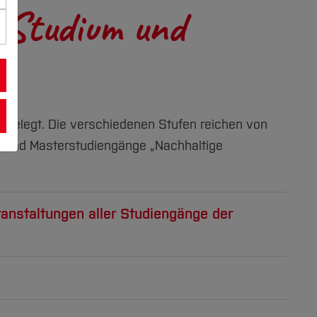
, Studium und
tgelegt. Die verschiedenen Stufen reichen von
r- und Masterstudiengänge „Nachhaltige
eranstaltungen aller Studiengänge der
taltungen. Auch über die Lehrveranstaltungen
altigen Fragestellungen auseinanderzusetzen
wa Ringvorlesungen zu spezifischen
udierende aller Studiengänge angeboten.