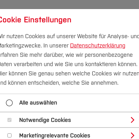
Cookie Einstellungen
udium
Forschung & Transfer
Nachhaltigkeit
I
ir nutzen Cookies auf unserer Website für Analyse- un
arketingzwecke. In unserer
Datenschutzerklärung
rfahren Sie mehr darüber, wie wir personenbezogene
aten verarbeiten und wie Sie uns kontaktieren können.
er 6-Stufen-Plan
ier können Sie genau sehen welche Cookies wir nutze
nd können entscheiden, welche Sie annehmen.
achhaltigkeit im Studium
Der 6-Stufen-Plan
Nac
Alle auswählen
Fairtrade-University
Notwendige Cookies
Marketingrelevante Cookies