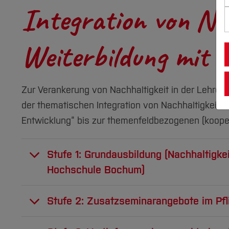
Integration von Na
Weiterbildung mit 
Zur Verankerung von Nachhaltigkeit in der Lehre 
der thematischen Integration von Nachhaltigkeit 
Entwicklung“ bis zur themenfeldbezogenen (koope
Stufe 1: Grundausbildung (Nachhaltigke
Hochschule Bochum)
Das Thema Nachhaltigkeit bildet eine Quers
Stufe 2: Zusatzseminarangebote im Pfli
hinaus bietet die Hochschule den Mitarbeit
und sich in diesem Bereich weiterzubilden. 
Zusatzseminarangebote im Bereich Nachhalti