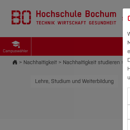
St
W
M
e
Campuswähler
D
Startseite
Nachhaltigkeit
Nachhaltigkeit studieren
D
H
u
Lehre, Studium und Weiterbildung
N