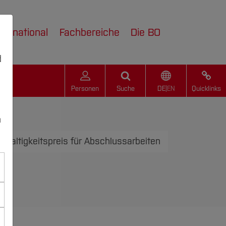
nternational
Fachbereiche
Die BO
d
Personen
Suche
DE
|
EN
Quicklinks
n
hhaltigkeitspreis für Abschlussarbeiten