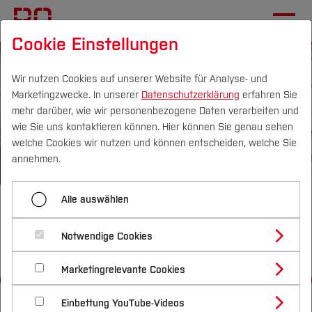
Cookie Einstellungen
Wir nutzen Cookies auf unserer Website für Analyse- und
Marketingzwecke. In unserer
Datenschutzerklärung
erfahren Sie
mehr darüber, wie wir personenbezogene Daten verarbeiten und
wie Sie uns kontaktieren können. Hier können Sie genau sehen
Campus
Personen
DE
|
EN
Quicklinks
welche Cookies wir nutzen und können entscheiden, welche Sie
annehmen.
Studium
Alle auswählen
GH2GH - Grüner Wasserstoff für
Studienangebote
Forschung & Transfer
dezentrale Energiesysteme in
Notwendige Cookies
Vor dem Studium
Bachelorstudiengänge
Subsahara-Afrika
Profil
Nachhaltigkeit
Masterstudiengänge
Marketingrelevante Cookies
Im Studium
Bewerben & Einschreiben
Beratung & Förderung
Forschungs- und Transferprofil
Schwerpunkte
Nachhaltigkeit studieren
Bewerbungsportal
Startseite
International
[...]
Elektrotechnik und Informatik
Nach dem Studium
Studienbüros und Prüfungen
Einbettung YouTube-Videos
Schwerpunkte (FuT)
Förderinformation und Antragsberatung