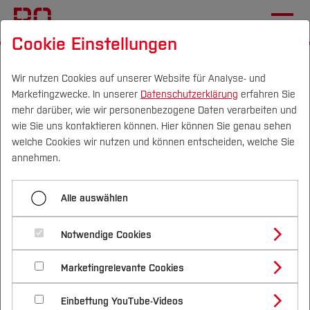
Cookie Einstellungen
Startseite
Fachbereiche
Wirtschaft
Wir nutzen Cookies auf unserer Website für Analyse- und
Marketingzwecke. In unserer
Datenschutzerklärung
erfahren Sie
(Wirtschafts-) Sprachen
mehr darüber, wie wir personenbezogene Daten verarbeiten und
wie Sie uns kontaktieren können. Hier können Sie genau sehen
Lehrkräfte für besondere Aufgaben
Campus
Personen
DE
|
EN
Quicklinks
welche Cookies wir nutzen und können entscheiden, welche Sie
annehmen.
Studium
Alle auswählen
Studienangebote
Forschung & Transfer
Notwendige Cookies
Vor dem Studium
Bachelorstudiengänge
Profil
Nachhaltigkeit
Masterstudiengänge
Marketingrelevante Cookies
Im Studium
Bewerben & Einschreiben
Beratung & Förderung
Forschungs- und Transferprofil
Schwerpunkte
Nachhaltigkeit studieren
Bewerbungsportal
International
Nach dem Studium
Studienbüros und Prüfungen
Einbettung YouTube-Videos
Schwerpunkte (FuT)
Förderinformation und Antragsberatung