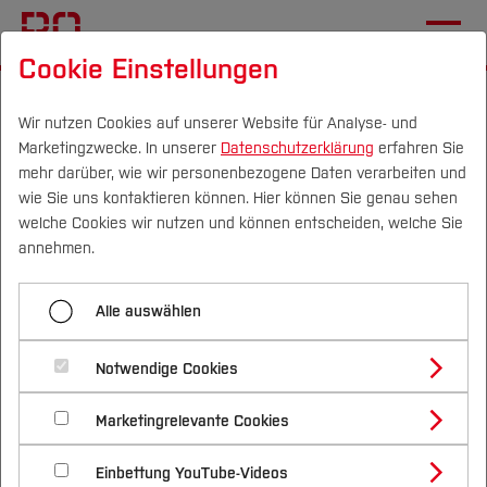
Cookie Einstellungen
Startseite
Fachbereiche
Wirtschaft
Team
Wir nutzen Cookies auf unserer Website für Analyse- und
Marketingzwecke. In unserer
Datenschutzerklärung
erfahren Sie
Menü aufklappen
mehr darüber, wie wir personenbezogene Daten verarbeiten und
wie Sie uns kontaktieren können. Hier können Sie genau sehen
Campus
Personen
DE
|
EN
Quicklinks
welche Cookies wir nutzen und können entscheiden, welche Sie
Kollegium
annehmen.
Studium
Welcome to my website
Lehrbeauftragte
Alle auswählen
Studienangebote
Forschung & Transfer
How I can help you
Notwendige Cookies
Vor dem Studium
Bachelorstudiengänge
Profil
Nachhaltigkeit
Finding a
Providing academic
Masterstudiengänge
Marketingrelevante Cookies
Im Studium
Bewerben & Einschreiben
Beratung & Förderung
Forschungs- und Transferprofil
suitable host
references (PROMOS, BO
Schwerpunkte
Nachhaltigkeit studieren
Bewerbungsportal
International
Nach dem Studium
Studienbüros und Prüfungen
Einbettung YouTube-Videos
Schwerpunkte (FuT)
university for
Auslandsstipendium,
Förderinformation und Antragsberatung