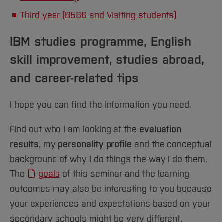
Team und Labore
Amtliche Bekanntmachungen
Studiengänge
Forschung und Projekte
Familiengerechte Hochschule
Aktuelles
Hochschulbibliothek
Third year (B5&6 and Visiting students)
Arbeiten im FB G
Notfall-Infos
Studieninteressierte
International
Gleichstellung
Studium
Hochschulkommunikation
BO Shop
IBM studies programme, English
Team
Diskriminierungsfreie Hochschule
Fachgruppen
International Office
Service
Vertretungen
skill improvement, studies abroad,
Forschung und Entwicklung
Medienzentrum
Wahlen
International
and career-related tips
qed-Stiftung
Team
Zentrale Studienberatung
I hope you can find the information you need.
Service
Find out who I am looking at the
evaluation
results
, my
personality profile
and the conceptual
background of why I do things the way I do them.
The
goals
of this seminar and the learning
outcomes may also be interesting to you because
your experiences and expectations based on your
secondary schools might be very different.