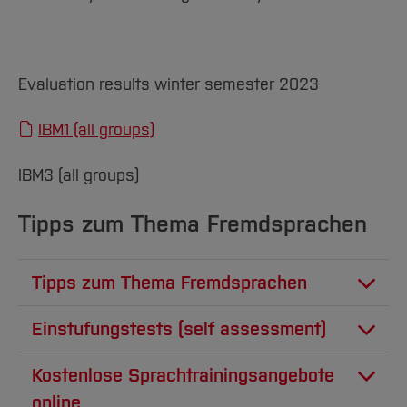
Evaluation results winter semester 2023
IBM1 (all groups)
IBM3 (all groups)
Tipps zum Thema Fremdsprachen
Tipps zum Thema Fremdsprachen
Sprachenlernen ist ein gelungenes Mix aus
Einstufungstests (self assessment)
Input und Output; generell zeigen sich in den
Online Einstufungstests
Korrekturen große Defizite in der Erklärungs-,
Kostenlose Sprachtrainingsangebote
Eleuterungs- oder Darstellungskompetenz.
online