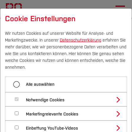
Cookie Einstellungen
Startseite
Fachbereiche
Wirtschaft
Team
Fernplanspiel BO-Cash
Wir nutzen Cookies auf unserer Website für Analyse- und
Marketingzwecke. In unserer
Datenschutzerklärung
erfahren Sie
mehr darüber, wie wir personenbezogene Daten verarbeiten und
wie Sie uns kontaktieren können. Hier können Sie genau sehen
Menü aufklappen
Campus
Personen
DE
|
EN
Quicklinks
welche Cookies wir nutzen und können entscheiden, welche Sie
annehmen.
Fernplanspiel BO-Cash
Studium
Alle auswählen
Termin: Link nicht in Gebrauch
Studienangebote
Forschung & Transfer
Notwendige Cookies
Vor dem Studium
Bachelorstudiengänge
Gr1Unt1
Gr1Unt2
Profil
Nachhaltigkeit
Masterstudiengänge
Marketingrelevante Cookies
Im Studium
Bewerben & Einschreiben
Gr1Unt3
Gr1Unt4
Beratung & Förderung
Forschungs- und Transferprofil
Schwerpunkte
Nachhaltigkeit studieren
Bewerbungsportal
International
Nach dem Studium
Studienbüros und Prüfungen
Einbettung YouTube-Videos
Schwerpunkte (FuT)
Förderinformation und Antragsberatung