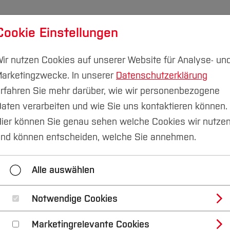
Cookie Einstellungen
udium
Forschung & Transfer
Nachhaltigkeit
I
ir nutzen Cookies auf unserer Website für Analyse- un
arketingzwecke. In unserer
Datenschutzerklärung
rfahren Sie mehr darüber, wie wir personenbezogene
aten verarbeiten und wie Sie uns kontaktieren können.
n & Smart Technologies
Forschungsprojekte
ier können Sie genau sehen welche Cookies wir nutze
rt Technologies - P
nd können entscheiden, welche Sie annehmen.
Alle auswählen
Notwendige Cookies
Marketingrelevante Cookies