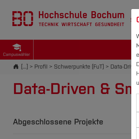
St
W
M
e
Campuswähler
D
Startseite
[...]
Profil
Schwerpunkte (FuT)
Data-Drive
H
Data-Driven & Sma
u
Abgeschlossene Projekte