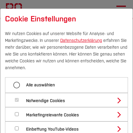
Cookie Einstellungen
Startseite
[...]
Profil
Schwerpunkte (FuT)
Data-Driven & Smart Technologies
Wir nutzen Cookies auf unserer Website für Analyse- und
Marketingzwecke. In unserer
Datenschutzerklärung
erfahren Sie
Forschungsprojekte
mehr darüber, wie wir personenbezogene Daten verarbeiten und
wie Sie uns kontaktieren können. Hier können Sie genau sehen
Campus
Personen
DE
|
EN
Quicklinks
welche Cookies wir nutzen und können entscheiden, welche Sie
Menü aufklappen
annehmen.
Studium
Überblick Forschungsschwerpunkt
Alle auswählen
Studienangebote
Data-Driven & Smart
Forschung & Transfer
Kompetenzfelder
Notwendige Cookies
Technologies - Projekte
Vor dem Studium
Bachelorstudiengänge
Forschungsprojekte
Profil
Nachhaltigkeit
Masterstudiengänge
Marketingrelevante Cookies
Im Studium
Bewerben & Einschreiben
Beratung & Förderung
Forschungs- und Transferprofil
Schwerpunkte
Nachhaltigkeit studieren
Bewerbungsportal
International
Nach dem Studium
Studienbüros und Prüfungen
Einbettung YouTube-Videos
Schwerpunkte (FuT)
Förderinformation und Antragsberatung