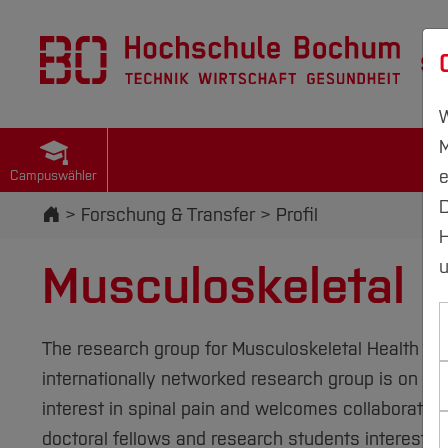
St
W
M
e
Campuswähler
D
Startseite
Forschung & Transfer
Profil
H
Musculoskeletal 
u
The research group for Musculoskeletal Health at 
internationally networked research group is on i
interest in spinal pain and welcomes collaborative
doctoral fellows and research students intereste