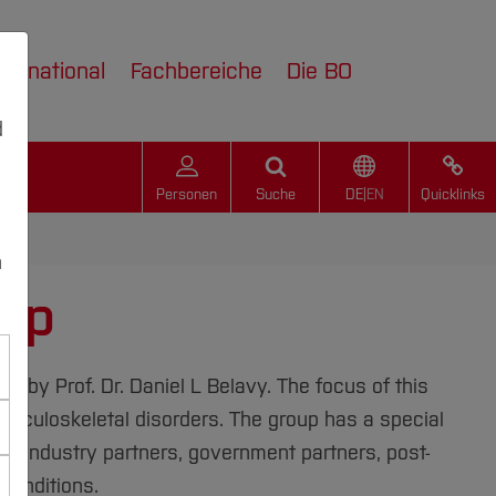
nternational
Fachbereiche
Die BO
d
Personen
Suche
DE
|
EN
Quicklinks
n
oup
 by Prof. Dr. Daniel L Belavy. The focus of this
usculoskeletal disorders. The group has a special
rs, industry partners, government partners, post-
conditions.