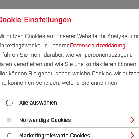
Cookie Einstellungen
udium
Forschung & Transfer
Nachhaltigkeit
I
ir nutzen Cookies auf unserer Website für Analyse- un
arketingzwecke. In unserer
Datenschutzerklärung
rfahren Sie mehr darüber, wie wir personenbezogene
aten verarbeiten und wie Sie uns kontaktieren können.
ier können Sie genau sehen welche Cookies wir nutze
Health Research Gr
nd können entscheiden, welche Sie annehmen.
Alle auswählen
the Hochschule für Gesundheit in Bochum, Germany is led
mproving population health through the management of m
Notwendige Cookies
 opportunities with national and international researche
Marketingrelevante Cookies
d in the management and prevention of musculoskeletal 