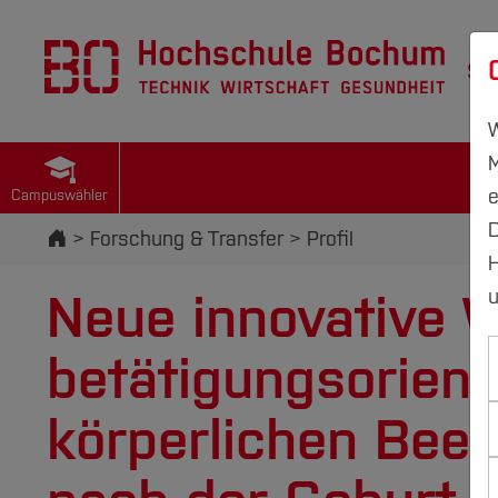
St
W
M
e
Campuswähler
D
Startseite
Forschung & Transfer
Profil
H
Neue innovative 
u
betätigungsorienti
körperlichen Beei