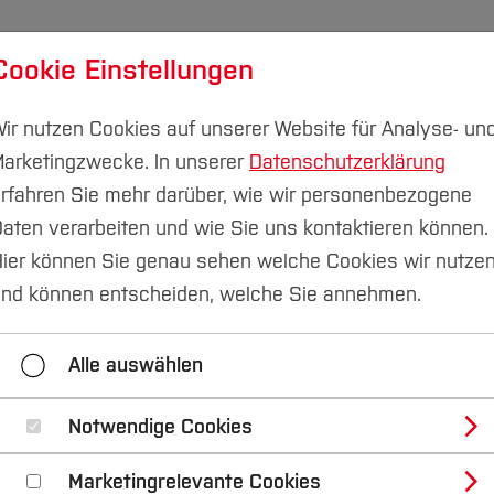
Cookie Einstellungen
udium
Forschung & Transfer
Nachhaltigkeit
I
ir nutzen Cookies auf unserer Website für Analyse- un
arketingzwecke. In unserer
Datenschutzerklärung
rfahren Sie mehr darüber, wie wir personenbezogene
aten verarbeiten und wie Sie uns kontaktieren können.
ier können Sie genau sehen welche Cookies wir nutze
Wege gehen: Ansätze
nd können entscheiden, welche Sie annehmen.
erte Ergotherapie be
Alle auswählen
nträchtigung vor und
Notwendige Cookies
Marketingrelevante Cookies