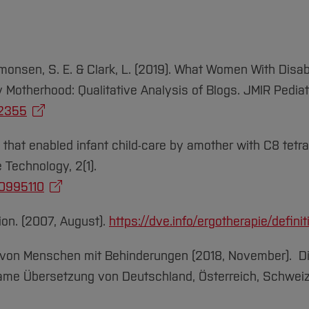
Simonsen, S. E. & Clark, L. (2019). What Women With Disabi
 Motherhood: Qualitative Analysis of Blogs. JMIR Pediat
12355
that enabled infant child-care by amother with C8 tetra
e Technology, 2(1).
00995110
ion. (2007, August).
https://dve.info/ergotherapie/definit
e von Menschen mit Behinderungen (2018, November). D
same Übersetzung von Deutschland, Österreich, Schwei