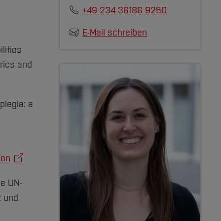
+49 234 36186 9250
E-Mail schreiben
lities
rics and
plegia: a
ion
ie UN-
z und