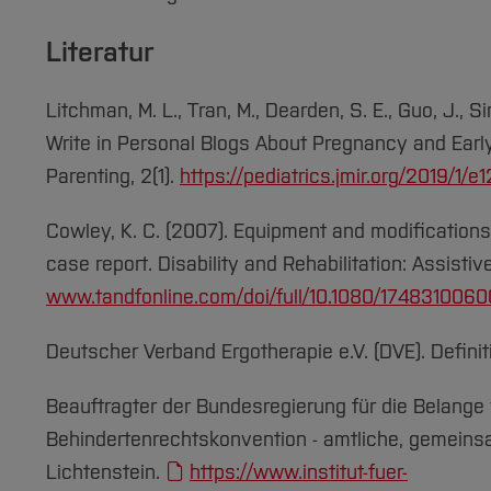
Literatur
Litchman, M. L., Tran, M., Dearden, S. E., Guo, J., 
Write in Personal Blogs About Pregnancy and Early
Parenting, 2(1).
https://pediatrics.jmir.org/2019/1/e
Cowley, K. C. (2007). Equipment and modifications 
case report. Disability and Rehabilitation: Assistiv
www.tandfonline.com/doi/full/10.1080/174831006
Deutscher Verband Ergotherapie e.V. (DVE). Definit
Beauftragter der Bundesregierung für die Belang
Behindertenrechtskonvention - amtliche, gemein
Lichtenstein.
https://www.institut-fuer-