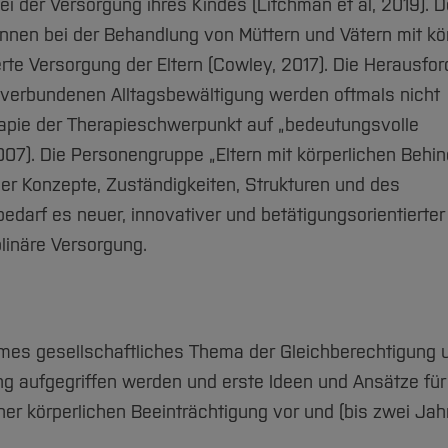
 der Versorgung ihres Kindes (Litchman et al, 2019). 
innen bei der Behandlung von Müttern und Vätern mit kö
erte Versorgung der Eltern (Cowley, 2017). Die Herausfo
t verbundenen Alltagsbewältigung werden oftmals nicht
erapie der Therapieschwerpunkt auf „bedeutungsvolle
007). Die Personengruppe „Eltern mit körperlichen Behi
nder Konzepte, Zuständigkeiten, Strukturen und des
arf es neuer, innovativer und betätigungsorientierter
plinäre Versorgung.
mes gesellschaftliches Thema der Gleichberechtigung 
ng aufgegriffen werden und erste Ideen und Ansätze für
iner körperlichen Beeinträchtigung vor und (bis zwei Jah