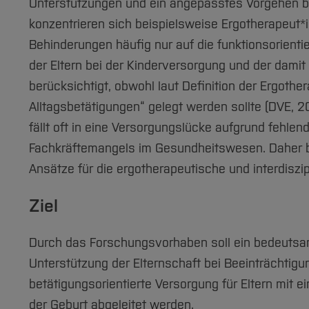
Unterstützungen und ein angepasstes Vorgehen bei
konzentrieren sich beispielsweise Ergotherapeut*
Behinderungen häufig nur auf die funktionsorienti
der Eltern bei der Kinderversorgung und der dami
berücksichtigt, obwohl laut Definition der Ergoth
Alltagsbetätigungen“ gelegt werden sollte (DVE, 2
fällt oft in eine Versorgungslücke aufgrund fehle
Fachkräftemangels im Gesundheitswesen. Daher bed
Ansätze für die ergotherapeutische und interdiszi
Ziel
Durch das Forschungsvorhaben soll ein bedeutsa
Unterstützung der Elternschaft bei Beeinträchtigu
betätigungsorientierte Versorgung für Eltern mit e
der Geburt abgeleitet werden.