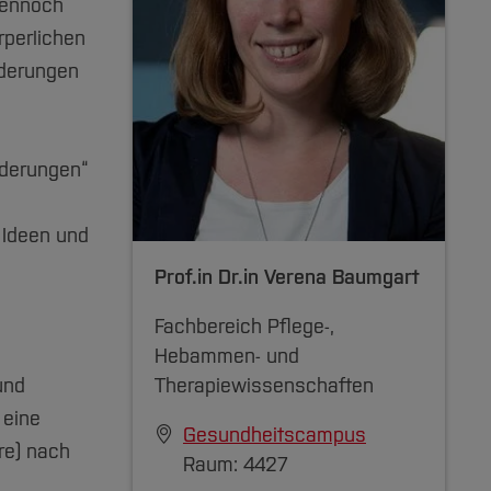
Dennoch
rperlichen
rderungen
nderungen“
 Ideen und
Prof.in Dr.in
Verena Baumgart
Fachbereich Pflege-,
Hebammen- und
und
Therapiewissenschaften
 eine
Gesundheitscampus
re) nach
Raum: 4427