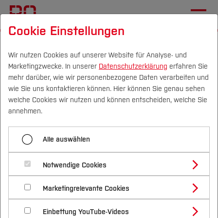
Cookie Einstellungen
Startseite
Forschung & Transfer
Profil
Wir nutzen Cookies auf unserer Website für Analyse- und
Marketingzwecke. In unserer
Datenschutzerklärung
erfahren Sie
Der De Morton Mobility
mehr darüber, wie wir personenbezogene Daten verarbeiten und
Index (DEMMI) zur
wie Sie uns kontaktieren können. Hier können Sie genau sehen
Campus
Personen
DE
|
EN
Quicklinks
welche Cookies wir nutzen und können entscheiden, welche Sie
Mobilitätsmessung in der
annehmen.
Neurorehabilitation
Studium
Alle auswählen
Studienangebote
Forschung & Transfer
Notwendige Cookies
Viele Menschen mit Erkrankungen des zentralen
Vor dem Studium
Bachelorstudiengänge
Profil
Nachhaltigkeit
Nervensystems, wie z.B. Schlaganfall, M.
Masterstudiengänge
Marketingrelevante Cookies
Im Studium
Bewerben & Einschreiben
Parkinson, Schädel-Hirn-Trauma, Multiple Sklerose
Beratung & Förderung
Forschungs- und Transferprofil
Schwerpunkte
Nachhaltigkeit studieren
Bewerbungsportal
International
Nach dem Studium
Studienbüros und Prüfungen
und traumatischen Rückenmarksverletzungen,
Einbettung YouTube-Videos
Schwerpunkte (FuT)
Förderinformation und Antragsberatung