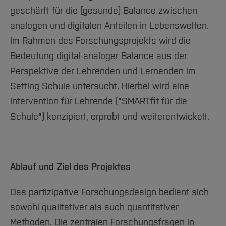
Team und Labore
Amtliche Bekanntmachungen
Studiengänge
Forschung und Projekte
Familiengerechte Hochschule
Aktuelles
Hochschulbibliothek
geschärft für die (gesunde) Balance zwischen
Arbeiten im FB G
Notfall-Infos
Studieninteressierte
International
Gleichstellung
Studium
analogen und digitalen Anteilen in Lebenswelten.
Hochschulkommunikation
BO Shop
Team
Im Rahmen des Forschungsprojekts wird die
Diskriminierungsfreie Hochschule
Fachgruppen
International Office
Bedeutung digital-analoger Balance aus der
Service
Vertretungen
Forschung und Entwicklung
Medienzentrum
Perspektive der Lehrenden und Lernenden im
Wahlen
International
qed-Stiftung
Setting Schule untersucht. Hierbei wird eine
Team
Zentrale Studienberatung
Intervention für Lehrende ("SMARTfit für die
Service
Schule") konzipiert, erprobt und weiterentwickelt.
Ablauf und Ziel des Projektes
Das partizipative Forschungsdesign bedient sich
sowohl qualitativer als auch quantitativer
Methoden. Die zentralen Forschungsfragen in