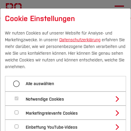
Cookie Einstellungen
Startseite
Forschung & Transfer
Profil
Wir nutzen Cookies auf unserer Website für Analyse- und
Marketingzwecke. In unserer
Datenschutzerklärung
erfahren Sie
DiAnBa
mehr darüber, wie wir personenbezogene Daten verarbeiten und
wie Sie uns kontaktieren können. Hier können Sie genau sehen
Lebensweltorientierte
Campus
Personen
DE
|
EN
Quicklinks
welche Cookies wir nutzen und können entscheiden, welche Sie
annehmen.
Gesundheitsförderung in digital-
Studium
analoger Balance zur Stärkung der
Alle auswählen
Gesundheitskompetenz und der
Studienangebote
Forschung & Transfer
Notwendige Cookies
Selbstwirksamkeit (DiAnBa)
Vor dem Studium
Bachelorstudiengänge
Profil
Nachhaltigkeit
Masterstudiengänge
Marketingrelevante Cookies
Im Studium
Bewerben & Einschreiben
Beratung & Förderung
Forschungs- und Transferprofil
Schwerpunkte
Nachhaltigkeit studieren
Bewerbungsportal
International
Nach dem Studium
Studienbüros und Prüfungen
Einbettung YouTube-Videos
Schwerpunkte (FuT)
Entwicklung einer Intervention zur Stärkung von
Förderinformation und Antragsberatung