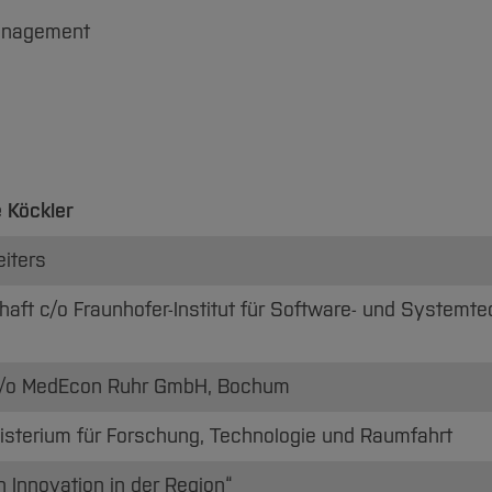
management
e Köckler
eiters
haft c/o Fraunhofer-Institut für Software- und Systemte
 c/o MedEcon Ruhr GmbH, Bochum
sterium für ­Forschung, Technologie und Raumfahrt
h Innovation in der Region“