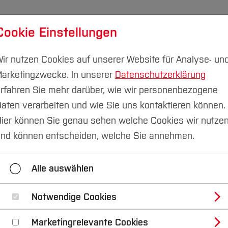
Cookie Einstellungen
udium
Forschung & Transfer
Nachhaltigkeit
I
ir nutzen Cookies auf unserer Website für Analyse- un
arketingzwecke. In unserer
Datenschutzerklärung
rfahren Sie mehr darüber, wie wir personenbezogene
aten verarbeiten und wie Sie uns kontaktieren können.
ier können Sie genau sehen welche Cookies wir nutze
tory Ruhr
nd können entscheiden, welche Sie annehmen.
Alle auswählen
alth-Industrie, dem Gesundheitswesen sowie Wissensch
hr ausgebaut, indem digitale Lösungen und Produkte für
Notwendige Cookies
kelt werden.
Marketingrelevante Cookies