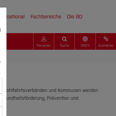
nternational
Fachbereiche
Die BO
d
Personen
Suche
DE
|
EN
Quicklinks
n
aft, Wohlfahrtsverbänden und Kommunen werden
 Gesundheitsförderung, Prävention und