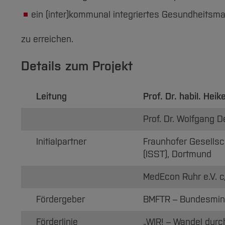
ein (inter)kommunal integriertes Gesundheits
zu erreichen.
Details zum Projekt
Leitung
Prof. Dr. habil. Heik
Prof. Dr. Wolfgang D
Initialpartner
Fraunhofer Gesellsc
(ISST), Dortmund
MedEcon Ruhr e.V.
Fördergeber
BMFTR – Bundesmini
Förderlinie
„WIR! – Wandel durc