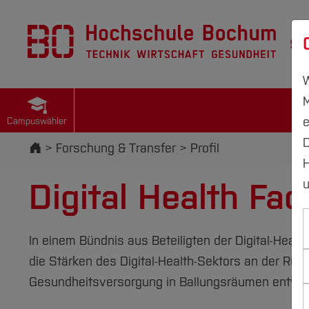
St
W
M
e
Campuswähler
D
Startseite
Forschung & Transfer
Profil
H
Digital Health Fac
u
In einem Bündnis aus Beteiligten der Digital-He
die Stärken des Digital-Health-Sektors an der Ru
Gesundheitsversorgung in Ballungsräumen entwic