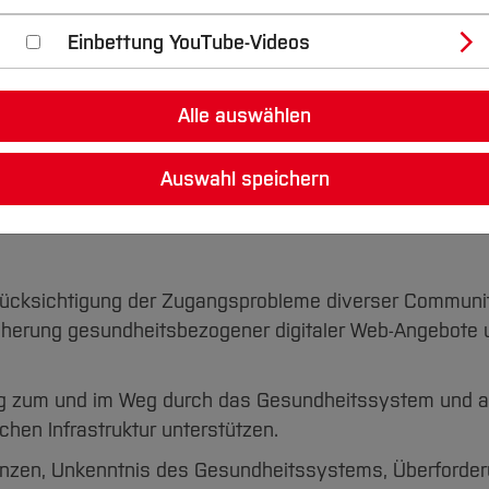
Einbettung YouTube-Videos
undheitsplattform Ruhr
Alle auswählen
italen, regional und sozialräumlich orientierten,
biet entwickelt und erprobt. Dies geschieht zunächst
Auswahl speichern
erse Communities geprägten Stadtteilen und Sozialräu
rücksichtigung der Zugangsprobleme diverser Communi
sicherung gesundheitsbezogener digitaler Web-Angebote 
ng zum und im Weg durch das Gesundheitssystem und 
chen Infrastruktur unterstützen.
nzen, Unkenntnis des Gesundheitssystems, Überforde