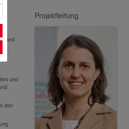
Projektleitung
 anhand
men.
ties und
und
an den
rung