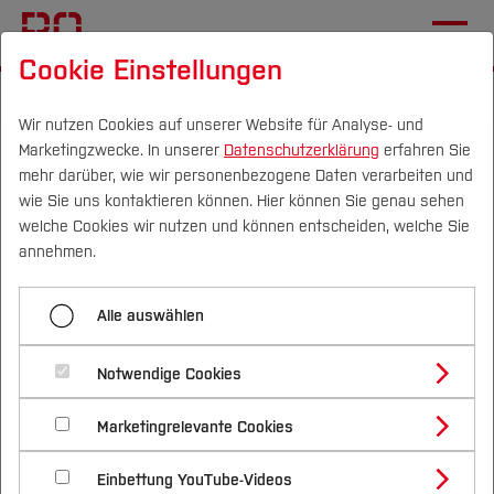
Cookie Einstellungen
Startseite
Forschung & Transfer
Profil
Wir nutzen Cookies auf unserer Website für Analyse- und
Marketingzwecke. In unserer
Datenschutzerklärung
erfahren Sie
eHTLI
mehr darüber, wie wir personenbezogene Daten verarbeiten und
wie Sie uns kontaktieren können. Hier können Sie genau sehen
Navigieren durch den digitalen
Campus
Personen
DE
|
EN
Quicklinks
welche Cookies wir nutzen und können entscheiden, welche Sie
annehmen.
Dschungel?!
Studium
Alle auswählen
Studienangebote
Forschung & Transfer
Entwicklung und psychometrische
Notwendige Cookies
Vor dem Studium
Bachelorstudiengänge
Profil
Überprüfung des e-Health and
Nachhaltigkeit
Masterstudiengänge
Marketingrelevante Cookies
Im Studium
Bewerben & Einschreiben
Beratung & Förderung
Forschungs- und Transferprofil
Technology Literacy Inventory
Schwerpunkte
Nachhaltigkeit studieren
Bewerbungsportal
International
Nach dem Studium
Studienbüros und Prüfungen
Einbettung YouTube-Videos
Schwerpunkte (FuT)
Förderinformation und Antragsberatung