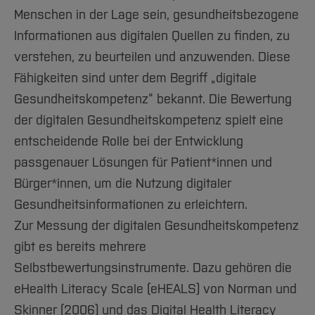
Team und Labore
Amtliche Bekanntmachungen
Studiengänge
Forschung und Projekte
Familiengerechte Hochschule
Aktuelles
Hochschulbibliothek
Menschen in der Lage sein, gesundheitsbezogene
Arbeiten im FB G
Notfall-Infos
Studieninteressierte
International
Gleichstellung
Studium
Informationen aus digitalen Quellen zu finden, zu
Hochschulkommunikation
BO Shop
Team
verstehen, zu beurteilen und anzuwenden. Diese
Diskriminierungsfreie Hochschule
Fachgruppen
International Office
Fähigkeiten sind unter dem Begriff „digitale
Service
Vertretungen
Forschung und Entwicklung
Medienzentrum
Gesundheitskompetenz“ bekannt. Die Bewertung
Wahlen
International
qed-Stiftung
der digitalen Gesundheitskompetenz spielt eine
Team
Zentrale Studienberatung
entscheidende Rolle bei der Entwicklung
Service
passgenauer Lösungen für Patient*innen und
Bürger*innen, um die Nutzung digitaler
Gesundheitsinformationen zu erleichtern.
Zur Messung der digitalen Gesundheitskompetenz
gibt es bereits mehrere
Selbstbewertungsinstrumente. Dazu gehören die
eHealth Literacy Scale (eHEALS) von Norman und
Skinner (2006) und das Digital Health Literacy