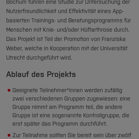
Team und Labore
Bochum führen eine Studie zur Untersuchung der
Amtliche Bekanntmachungen
Studiengänge
Forschung und Projekte
Familiengerechte Hochschule
Aktuelles
Hochschulbibliothek
Arbeiten im FB G
Nutzerfreundlichkeit und Effektivität eines App-
Notfall-Infos
Studieninteressierte
International
Gleichstellung
Studium
Hochschulkommunikation
basierten Trainings- und Beratungsprogramms für
BO Shop
Team
Diskriminierungsfreie Hochschule
Fachgruppen
International Office
Menschen mit Knie- und/oder Hüftarthrose durch.
Service
Vertretungen
Forschung und Entwicklung
Medienzentrum
Das Projekt ist Teil der Promotion von Franziska
Wahlen
International
qed-Stiftung
Weber, welche in Kooperation mit der Universität
Team
Utrecht durchgeführt wird.
Zentrale Studienberatung
Service
Ablauf des Projekts
Geeignete Teilnehmer*innen werden zufällig
zwei verschiedenen Gruppen zugewiesen: eine
Gruppe nimmt am Programm teil, die andere
Gruppe ist eine sogenannte Kontrollgruppe, die
erst später das Programm durchführt.
Zur Teilnahme sollten Sie bereit sein über zwölf