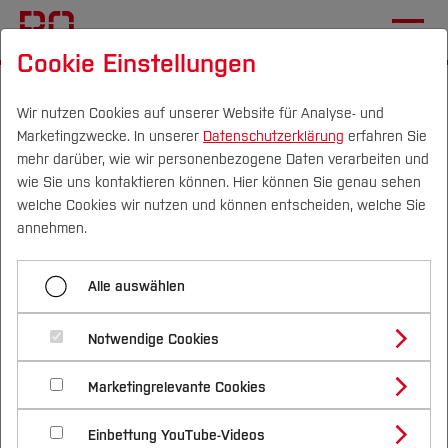
Cookie Einstellungen
Startseite
Forschung & Transfer
Profil
Wir nutzen Cookies auf unserer Website für Analyse- und
Marketingzwecke. In unserer
Datenschutzerklärung
erfahren Sie
Menü aufklappen
mehr darüber, wie wir personenbezogene Daten verarbeiten und
wie Sie uns kontaktieren können. Hier können Sie genau sehen
Campus
Personen
DE
|
EN
Quicklinks
welche Cookies wir nutzen und können entscheiden, welche Sie
Food4Mood
annehmen.
Studium
eTREAT · App-basiertes
Alle auswählen
Trainings- und
Studienangebote
Forschung & Transfer
Beratungsprogramm für
Notwendige Cookies
Vor dem Studium
Bachelorstudiengänge
Menschen mit Knie-
Profil
Nachhaltigkeit
Masterstudiengänge
Marketingrelevante Cookies
Im Studium
Bewerben & Einschreiben
und/oder Hüftarthrose
Beratung & Förderung
Forschungs- und Transferprofil
Schwerpunkte
Nachhaltigkeit studieren
Bewerbungsportal
International
Nach dem Studium
Studienbüros und Prüfungen
Einbettung YouTube-Videos
Schwerpunkte (FuT)
Förderinformation und Antragsberatung