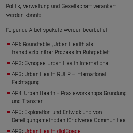
Team und Labore
Amtliche Bekanntmachungen
Studiengänge
Forschung und Projekte
Familiengerechte Hochschule
Aktuelles
Hochschulbibliothek
Politik, Verwaltung und Gesellschaft verankert
Arbeiten im FB G
Notfall-Infos
Studieninteressierte
International
Gleichstellung
Studium
werden könnte.
Hochschulkommunikation
BO Shop
Team
Diskriminierungsfreie Hochschule
Fachgruppen
International Office
Folgende Arbeitspakete werden bearbeitet:
Service
Vertretungen
Forschung und Entwicklung
Medienzentrum
AP1: Roundtable „Urban Health als
Wahlen
International
qed-Stiftung
transdisziplinärer Prozess im Ruhrgebiet*
Team
Zentrale Studienberatung
AP2: Synopse Urban Health international
Service
AP3: Urban Health RUHR – international
Fachtagung
AP4: Urban Health – Praxisworkshops Gründung
und Transfer
AP5: Exploration und Entwicklung von
Beteiligungsmethoden für diverse Communities
AP6:
Urban Health digiSpace