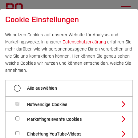
Cookie Einstellungen
Startseite
Forschung & Transfer
Profil
Wir nutzen Cookies auf unserer Website für Analyse- und
Marketingzwecke. In unserer
Datenschutzerklärung
erfahren Sie
MUHR · Urban Health im
mehr darüber, wie wir personenbezogene Daten verarbeiten und
Ruhrgebiet
wie Sie uns kontaktieren können. Hier können Sie genau sehen
Campus
Personen
DE
|
EN
Quicklinks
welche Cookies wir nutzen und können entscheiden, welche Sie
annehmen.
Studium
Eine Machbarkeitsstudie
Alle auswählen
Studienangebote
Forschung & Transfer
'Urban Health im Ruhrgebiet – eine
Notwendige Cookies
Vor dem Studium
Bachelorstudiengänge
Machbarkeitsstudie' ist ein transdisziplinäres
Profil
Nachhaltigkeit
Masterstudiengänge
Forschungsprojekt im Themenfeld
Marketingrelevante Cookies
Im Studium
Bewerben & Einschreiben
Beratung & Förderung
Forschungs- und Transferprofil
StadtGesundheit mit dem gesellschaftlich
Schwerpunkte
Nachhaltigkeit studieren
Bewerbungsportal
International
Nach dem Studium
Studienbüros und Prüfungen
Einbettung YouTube-Videos
Schwerpunkte (FuT)
vielfältigen Ruhrgebiet als zentralem Referenz-
Förderinformation und Antragsberatung