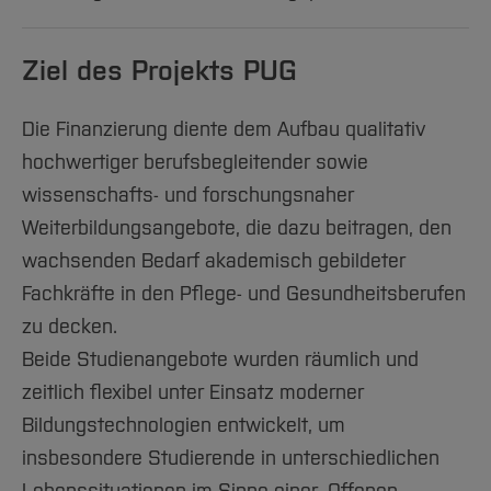
Team und Labore
Amtliche Bekanntmachungen
Studiengänge
Forschung und Projekte
Familiengerechte Hochschule
Aktuelles
Hochschulbibliothek
Arbeiten im FB G
Notfall-Infos
Studieninteressierte
International
Gleichstellung
Studium
Hochschulkommunikation
Ziel des Projekts PUG
BO Shop
Team
Diskriminierungsfreie Hochschule
Fachgruppen
International Office
Service
Vertretungen
Forschung und Entwicklung
Die Finanzierung diente dem Aufbau qualitativ
Medienzentrum
hochwertiger berufsbegleitender sowie
Wahlen
International
qed-Stiftung
wissenschafts- und forschungsnaher
Team
Zentrale Studienberatung
Weiterbildungsangebote, die dazu beitragen, den
Service
wachsenden Bedarf akademisch gebildeter
Fachkräfte in den Pflege- und Gesundheitsberufen
zu decken.
Beide Studienangebote wurden räumlich und
zeitlich flexibel unter Einsatz moderner
Bildungstechnologien entwickelt, um
insbesondere Studierende in unterschiedlichen