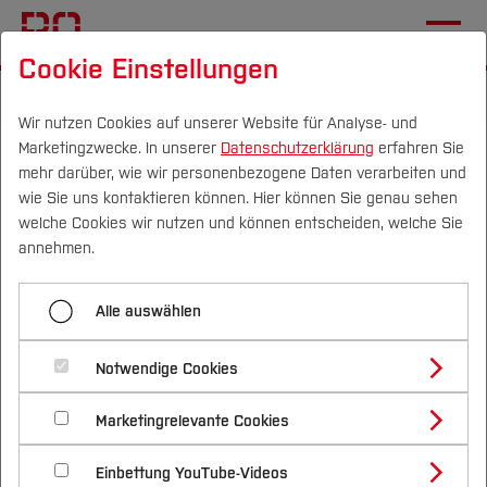
Cookie Einstellungen
Startseite
Forschung & Transfer
Profil
Wir nutzen Cookies auf unserer Website für Analyse- und
Marketingzwecke. In unserer
Datenschutzerklärung
erfahren Sie
PUG · Aufbau
mehr darüber, wie wir personenbezogene Daten verarbeiten und
berufsbegleitender
wie Sie uns kontaktieren können. Hier können Sie genau sehen
Campus
Personen
DE
|
EN
Quicklinks
welche Cookies wir nutzen und können entscheiden, welche Sie
Studienangebote in den
annehmen.
Pflege- und
Studium
Gesundheitswissenschaften
Alle auswählen
Studienangebote
Forschung & Transfer
Das Verbundprojekt PuG wurde vom 01.08.2014
Notwendige Cookies
Vor dem Studium
Bachelorstudiengänge
Profil
bis zum 31.07.2020 im Rahmen des Bund-Länder-
Nachhaltigkeit
Masterstudiengänge
Marketingrelevante Cookies
Im Studium
Bewerben & Einschreiben
Wettbewerbs 'Aufstieg durch Bildung: Offene
Beratung & Förderung
Forschungs- und Transferprofil
Schwerpunkte
Nachhaltigkeit studieren
Bewerbungsportal
International
Nach dem Studium
Studienbüros und Prüfungen
Hochschulen' mit rund vier Millionen Euro vom
Einbettung YouTube-Videos
Schwerpunkte (FuT)
Förderinformation und Antragsberatung