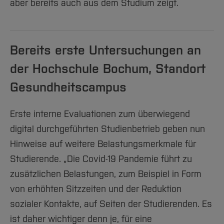
Team und Labore
aber bereits auch aus dem Studium zeigt.
Amtliche Bekanntmachungen
Studiengänge
Forschung und Projekte
Familiengerechte Hochschule
Aktuelles
Hochschulbibliothek
Arbeiten im FB G
Notfall-Infos
Studieninteressierte
International
Gleichstellung
Studium
Hochschulkommunikation
BO Shop
Team
Diskriminierungsfreie Hochschule
Fachgruppen
International Office
Bereits erste Untersuchungen an
Service
Vertretungen
Forschung und Entwicklung
Medienzentrum
der Hochschule Bochum, Standort
Wahlen
International
qed-Stiftung
Gesundheitscampus
Team
Zentrale Studienberatung
Service
Erste interne Evaluationen zum überwiegend
digital durchgeführten Studienbetrieb geben nun
Hinweise auf weitere Belastungsmerkmale für
Studierende. „Die Covid-19 Pandemie führt zu
zusätzlichen Belastungen, zum Beispiel in Form
von erhöhten Sitzzeiten und der Reduktion
sozialer Kontakte, auf Seiten der Studierenden. Es
ist daher wichtiger denn je, für eine