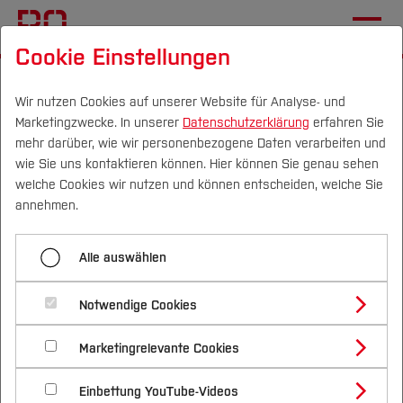
Cookie Einstellungen
Startseite
Forschung & Transfer
Profil
Wir nutzen Cookies auf unserer Website für Analyse- und
Marketingzwecke. In unserer
Datenschutzerklärung
erfahren Sie
Menü aufklappen
mehr darüber, wie wir personenbezogene Daten verarbeiten und
wie Sie uns kontaktieren können. Hier können Sie genau sehen
Campus
Personen
DE
|
EN
Quicklinks
welche Cookies wir nutzen und können entscheiden, welche Sie
Food4Mood
annehmen.
Studium
Studentisches
Alle auswählen
Gesundheitsmanagement
Studienangebote
Forschung & Transfer
(SGM)
Notwendige Cookies
Vor dem Studium
Bachelorstudiengänge
Profil
Nachhaltigkeit
Masterstudiengänge
Marketingrelevante Cookies
Im Studium
Bewerben & Einschreiben
Beratung & Förderung
Forschungs- und Transferprofil
Schwerpunkte
Nachhaltigkeit studieren
Bewerbungsportal
International
Nach dem Studium
Studienbüros und Prüfungen
Der Gesundheitszustand Studierender ist ein
Einbettung YouTube-Videos
Schwerpunkte (FuT)
Förderinformation und Antragsberatung