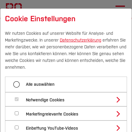
Cookie Einstellungen
Startseite
Forschung & Transfer
Profil
Wir nutzen Cookies auf unserer Website für Analyse- und
Marketingzwecke. In unserer
Datenschutzerklärung
erfahren Sie
Überprüfung
mehr darüber, wie wir personenbezogene Daten verarbeiten und
Erhebungsinstrument zur
wie Sie uns kontaktieren können. Hier können Sie genau sehen
Campus
Personen
DE
|
EN
Quicklinks
welche Cookies wir nutzen und können entscheiden, welche Sie
Evaluierung des
annehmen.
Settingansatzes in der
Studium
Gesundheitsförderung
Alle auswählen
Studienangebote
Forschung & Transfer
Notwendige Cookies
Vor dem Studium
Bachelorstudiengänge
Profil
Nachhaltigkeit
Ziel des Projektes, Methodik,
Masterstudiengänge
Marketingrelevante Cookies
Im Studium
Bewerben & Einschreiben
Beratung & Förderung
Forschungs- und Transferprofil
Ausblick
Schwerpunkte
Nachhaltigkeit studieren
Bewerbungsportal
International
Nach dem Studium
Studienbüros und Prüfungen
Einbettung YouTube-Videos
Schwerpunkte (FuT)
Förderinformation und Antragsberatung