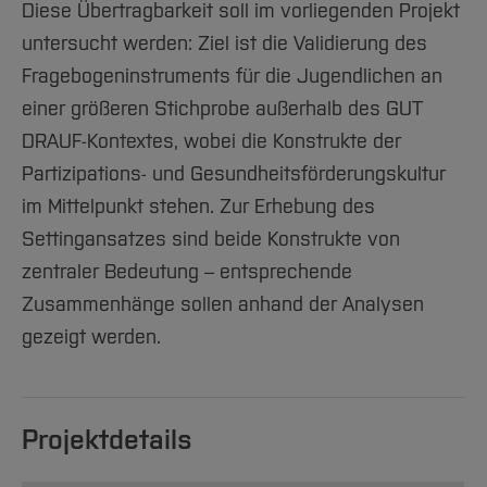
Team und Labore
Amtliche Bekanntmachungen
Diese Übertragbarkeit soll im vorliegenden Projekt
Studiengänge
Forschung und Projekte
Familiengerechte Hochschule
Aktuelles
Hochschulbibliothek
Arbeiten im FB G
untersucht werden: Ziel ist die Validierung des
Notfall-Infos
Studieninteressierte
International
Gleichstellung
Studium
Hochschulkommunikation
Fragebogeninstruments für die Jugendlichen an
BO Shop
Team
Diskriminierungsfreie Hochschule
Fachgruppen
International Office
einer größeren Stichprobe außerhalb des GUT
Service
Vertretungen
Forschung und Entwicklung
Medienzentrum
DRAUF-Kontextes, wobei die Konstrukte der
Wahlen
International
qed-Stiftung
Partizipations- und Gesundheitsförderungskultur
Team
Zentrale Studienberatung
im Mittelpunkt stehen. Zur Erhebung des
Service
Settingansatzes sind beide Konstrukte von
zentraler Bedeutung – entsprechende
Zusammenhänge sollen anhand der Analysen
gezeigt werden.
Projektdetails