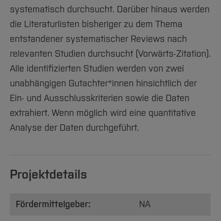
Team und Labore
Amtliche Bekanntmachungen
Studiengänge
Forschung und Projekte
Familiengerechte Hochschule
Aktuelles
Hochschulbibliothek
systematisch durchsucht. Darüber hinaus werden
Arbeiten im FB G
Notfall-Infos
Studieninteressierte
International
Gleichstellung
die Literaturlisten bisheriger zu dem Thema
Studium
Hochschulkommunikation
BO Shop
entstandener systematischer Reviews nach
Team
Diskriminierungsfreie Hochschule
Fachgruppen
International Office
relevanten Studien durchsucht (Vorwärts-Zitation).
Service
Vertretungen
Forschung und Entwicklung
Medienzentrum
Alle identifizierten Studien werden von zwei
Wahlen
International
qed-Stiftung
unabhängigen Gutachter*innen hinsichtlich der
Team
Zentrale Studienberatung
Ein- und Ausschlusskriterien sowie die Daten
Service
extrahiert. Wenn möglich wird eine quantitative
Analyse der Daten durchgeführt.
Projektdetails
Fördermittelgeber:
NA