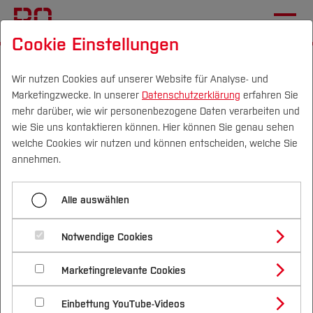
Cookie Einstellungen
Startseite
Forschung & Transfer
Profil
Wir nutzen Cookies auf unserer Website für Analyse- und
Marketingzwecke. In unserer
Datenschutzerklärung
erfahren Sie
Verbessert das Ergänzen
mehr darüber, wie wir personenbezogene Daten verarbeiten und
von Bewegung zur
wie Sie uns kontaktieren können. Hier können Sie genau sehen
Campus
Personen
DE
|
EN
Quicklinks
welche Cookies wir nutzen und können entscheiden, welche Sie
Osteoporosetherapie bei
annehmen.
Patient*innen mit erhöhtem
Studium
Frakturrisiko die
Alle auswählen
Studienangebote
Knochendichte und
Forschung & Transfer
Notwendige Cookies
reduziert es das
Vor dem Studium
Bachelorstudiengänge
Profil
Nachhaltigkeit
Frakturrisiko?
Masterstudiengänge
Marketingrelevante Cookies
Im Studium
Bewerben & Einschreiben
Beratung & Förderung
Forschungs- und Transferprofil
Schwerpunkte
Nachhaltigkeit studieren
Bewerbungsportal
International
Nach dem Studium
Studienbüros und Prüfungen
Einbettung YouTube-Videos
Schwerpunkte (FuT)
Förderinformation und Antragsberatung