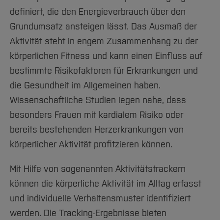
Team und Labore
Amtliche Bekanntmachungen
Studiengänge
Forschung und Projekte
Familiengerechte Hochschule
Aktuelles
Hochschulbibliothek
definiert, die den Energieverbrauch über den
Arbeiten im FB G
Notfall-Infos
Studieninteressierte
International
Gleichstellung
Studium
Hochschulkommunikation
Grundumsatz ansteigen lässt. Das Ausmaß der
BO Shop
Team
Diskriminierungsfreie Hochschule
Fachgruppen
Aktivität steht in engem Zusammenhang zu der
International Office
Service
körperlichen Fitness und kann einen Einfluss auf
Vertretungen
Forschung und Entwicklung
Medienzentrum
bestimmte Risikofaktoren für Erkrankungen und
Wahlen
International
qed-Stiftung
die Gesundheit im Allgemeinen haben.
Team
Zentrale Studienberatung
Wissenschaftliche Studien legen nahe, dass
Service
besonders Frauen mit kardialem Risiko oder
bereits bestehenden Herzerkrankungen von
körperlicher Aktivität profitzieren können.
Mit Hilfe von sogenannten Aktivitätstrackern
können die körperliche Aktivität im Alltag erfasst
und individuelle Verhaltensmuster identifiziert
werden. Die Tracking-Ergeb­nisse bieten