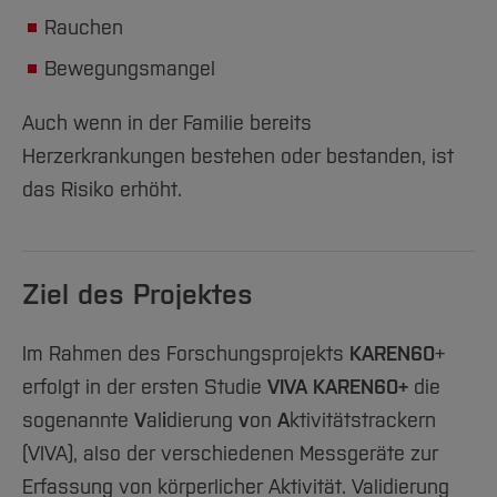
Rauchen
Bewegungsmangel
Auch wenn in der Familie bereits
Herzerkrankungen bestehen oder bestanden, ist
das Risiko erhöht.
Ziel des Projektes
Im Rahmen des Forschungsprojekts
KAREN60
+
erfolgt in der ersten Studie
VIVA KAREN60+
die
sogenannte
V
al
i
dierung
v
on
A
ktivitätstrackern
(VIVA), also der verschiedenen Messgeräte zur
Erfassung von körperlicher Aktivität. Validierung