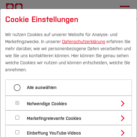
Cookie Einstellungen
Startseite
Forschung & Transfer
Profil
Wir nutzen Cookies auf unserer Website für Analyse- und
Marketingzwecke. In unserer
Datenschutzerklärung
erfahren Sie
VIVA KAREN60+
mehr darüber, wie wir personenbezogene Daten verarbeiten und
wie Sie uns kontaktieren können. Hier können Sie genau sehen
Campus
Personen
DE
|
EN
Quicklinks
welche Cookies wir nutzen und können entscheiden, welche Sie
annehmen.
KAREN 60+ steht für „Körperliche Aktivität bei
Studium
Frauen über 60 Jahre mit kardialem Risiko oder
Alle auswählen
kardialer Erkrankung“. In diesem
Studienangebote
Forschung & Transfer
Forschungsprojekt geht es um das
Notwendige Cookies
Vor dem Studium
Bachelorstudiengänge
Bewegungsverhalten und die
Profil
Nachhaltigkeit
Masterstudiengänge
Marketingrelevante Cookies
Im Studium
Bewerben & Einschreiben
Bewegungsförderung von Frauen mit einem
Beratung & Förderung
Forschungs- und Transferprofil
Schwerpunkte
erhöhten kardialen Risiko oder einer bestehenden
Nachhaltigkeit studieren
Bewerbungsportal
International
Nach dem Studium
Studienbüros und Prüfungen
Einbettung YouTube-Videos
Schwerpunkte (FuT)
Förderinformation und Antragsberatung