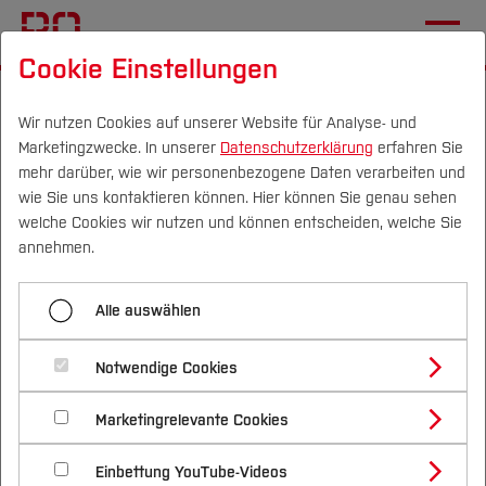
Cookie Einstellungen
Startseite
[...]
Vor dem Studium
Talentmobil und Schülerlabor
Girls' Academy
Wir nutzen Cookies auf unserer Website für Analyse- und
Marketingzwecke. In unserer
Datenschutzerklärung
erfahren Sie
Informationen zur Girls' Academy
mehr darüber, wie wir personenbezogene Daten verarbeiten und
wie Sie uns kontaktieren können. Hier können Sie genau sehen
Campus
Personen
DE
|
EN
Quicklinks
welche Cookies wir nutzen und können entscheiden, welche Sie
Menü aufklappen
annehmen.
Studium
Home
Alle auswählen
Studienangebote
EmpowerLab - Informationen
Forschung & Transfer
Informationen zur Girls' Academy
Notwendige Cookies
Vor dem Studium
Bachelorstudiengänge
zur Girls' Academy
Das Team der Girls' Academy
Profil
Nachhaltigkeit
Masterstudiengänge
Marketingrelevante Cookies
Im Studium
Bewerben & Einschreiben
Beratung & Förderung
Forschungs- und Transferprofil
Anmeldung zur Girls' Academy
Schwerpunkte
Nachhaltigkeit studieren
Bewerbungsportal
Rahmenbedingungen
International
Nach dem Studium
Studienbüros und Prüfungen
Einbettung YouTube-Videos
Schwerpunkte (FuT)
Förderinformation und Antragsberatung