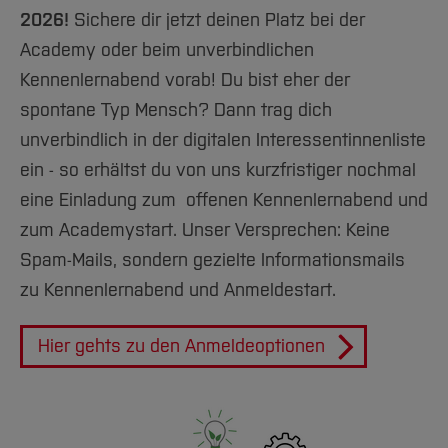
Team und Labore
Amtliche Bekanntmachungen
Studiengänge
Forschung und Projekte
Familiengerechte Hochschule
Aktuelles
Hochschulbibliothek
2026!
Sichere dir jetzt deinen Platz bei der
Arbeiten im FB G
Notfall-Infos
Studieninteressierte
International
Gleichstellung
Studium
Academy oder beim unverbindlichen
Hochschulkommunikation
BO Shop
Team
Kennenlernabend vorab! Du bist eher der
Diskriminierungsfreie Hochschule
Fachgruppen
International Office
spontane Typ Mensch? Dann trag dich
Service
Vertretungen
Forschung und Entwicklung
Medienzentrum
unverbindlich in der digitalen Interessentinnenliste
Wahlen
International
qed-Stiftung
ein - so erhältst du von uns kurzfristiger nochmal
Team
Zentrale Studienberatung
eine Einladung zum offenen Kennenlernabend und
Service
zum Academystart. Unser Versprechen: Keine
Spam-Mails, sondern gezielte Informationsmails
zu Kennenlernabend und Anmeldestart.
Hier gehts zu den Anmeldeoptionen