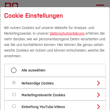
Cookie Einstellungen
Startseite
Forschung & Transfer
Gründung & Start-up
News
Wir nutzen Cookies auf unserer Website für Analyse- und
Marketingzwecke. In unserer
Datenschutzerklärung
erfahren Sie
mehr darüber, wie wir personenbezogene Daten verarbeiten und
Storytelling-Workshop für
wie Sie uns kontaktieren können. Hier können Sie genau sehen
Gründer*innen und
Campus
Personen
DE
|
EN
Quicklinks
welche Cookies wir nutzen und können entscheiden, welche Sie
annehmen.
Interessierte mit Bianca
Studium
Fritz
Alle auswählen
Studienangebote
Forschung & Transfer
24.06.2026, 14:00 Uhr - 18:00 Uhr
Gründung
Notwendige Cookies
Vor dem Studium
Bachelorstudiengänge
Termin speichern (.ics)
Profil
Nachhaltigkeit
Ort:
TZR, Konrad-Zuse-
Masterstudiengänge
Marketingrelevante Cookies
Im Studium
Bewerben & Einschreiben
Beratung & Förderung
Forschungs- und Transferprofil
Str. 18, 44801 Bochum
Schwerpunkte
Nachhaltigkeit studieren
Bewerbungsportal
International
Nach dem Studium
Studienbüros und Prüfungen
Einbettung YouTube-Videos
Schwerpunkte (FuT)
Förderinformation und Antragsberatung