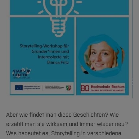
Team und Labore
Amtliche Bekanntmachungen
Studiengänge
Forschung und Projekte
Familiengerechte Hochschule
Aktuelles
Hochschulbibliothek
Arbeiten im FB G
Notfall-Infos
Studieninteressierte
International
Gleichstellung
Studium
Hochschulkommunikation
BO Shop
Team
Diskriminierungsfreie Hochschule
Fachgruppen
International Office
Service
Vertretungen
Forschung und Entwicklung
Medienzentrum
Wahlen
International
qed-Stiftung
Team
Zentrale Studienberatung
Service
Aber wie findet man diese Geschichten? Wie
erzählt man sie wirksam und immer wieder neu?
Was bedeutet es, Storytelling in verschiedene