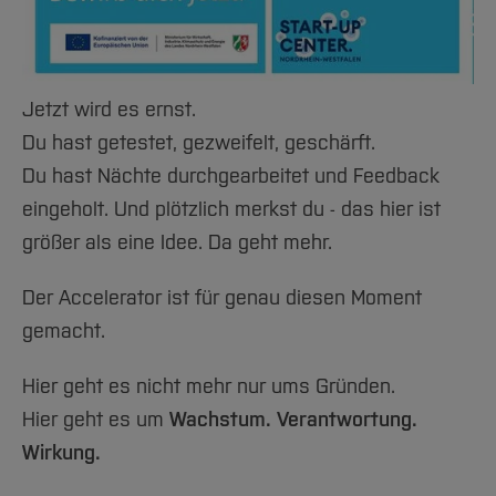
Team und Labore
Amtliche Bekanntmachungen
Studiengänge
Forschung und Projekte
Familiengerechte Hochschule
Aktuelles
Hochschulbibliothek
Arbeiten im FB G
Notfall-Infos
Studieninteressierte
International
Gleichstellung
Studium
Hochschulkommunikation
BO Shop
Team
Diskriminierungsfreie Hochschule
Fachgruppen
International Office
Jetzt wird es ernst.
Service
Vertretungen
Forschung und Entwicklung
Medienzentrum
Du hast getestet, gezweifelt, geschärft.
Wahlen
International
qed-Stiftung
Du hast Nächte durchgearbeitet und Feedback
Team
Zentrale Studienberatung
eingeholt. Und plötzlich merkst du - das hier ist
größer als eine Idee. Da geht mehr.
Service
Der Accelerator ist für genau diesen Moment
gemacht.
Hier geht es nicht mehr nur ums Gründen.
Hier geht es um
Wachstum. Verantwortung.
Wirkung.