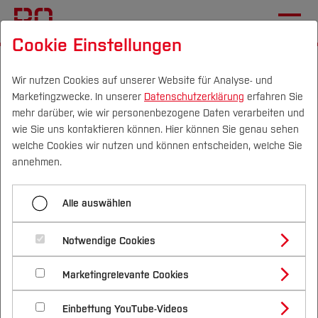
Cookie Einstellungen
Startseite
Forschung & Transfer
Gründung & Start-up
News
Wir nutzen Cookies auf unserer Website für Analyse- und
Marketingzwecke. In unserer
Datenschutzerklärung
erfahren Sie
mehr darüber, wie wir personenbezogene Daten verarbeiten und
ScaleUp@BO - accelerator -
wie Sie uns kontaktieren können. Hier können Sie genau sehen
Programm - Bewirb dich
Campus
Personen
DE
|
EN
Quicklinks
welche Cookies wir nutzen und können entscheiden, welche Sie
annehmen.
jetzt!
Studium
Alle auswählen
01.06.2026
Gründung
Studienangebote
Forschung & Transfer
Notwendige Cookies
Wachsen mit Struktur. Skalieren
Vor dem Studium
Bachelorstudiengänge
Profil
Nachhaltigkeit
Masterstudiengänge
Marketingrelevante Cookies
Im Studium
Bewerben & Einschreiben
mit Wirkung. Unser (kostenloses)
Beratung & Förderung
Forschungs- und Transferprofil
Schwerpunkte
Nachhaltigkeit studieren
Bewerbungsportal
International
Nach dem Studium
Studienbüros und Prüfungen
Programm für Einzelgründer*innen
Einbettung YouTube-Videos
Schwerpunkte (FuT)
Förderinformation und Antragsberatung