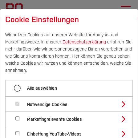
Cookie Einstellungen
Startseite
International
Internat. Beziehungen
Konsortien
Ghana NRW University Alliance
Wir nutzen Cookies auf unserer Website für Analyse- und
Marketingzwecke. In unserer
Datenschutzerklärung
erfahren Sie
mehr darüber, wie wir personenbezogene Daten verarbeiten und
wie Sie uns kontaktieren können. Hier können Sie genau sehen
Menü aufklappen
Campus
Personen
DE
|
EN
Quicklinks
welche Cookies wir nutzen und können entscheiden, welche Sie
annehmen.
Vietnamesisch-Deutsche Universität
Studium
Alle auswählen
Ghana_NRW University Alliance
Ghana NRW University Alliance
Studienangebote
Forschung & Transfer
Geman Jordanian University
Notwendige Cookies
Vor dem Studium
Bachelorstudiengänge
Profil
Nachhaltigkeit
Masterstudiengänge
DHIK Konsortium
Marketingrelevante Cookies
Im Studium
Bewerben & Einschreiben
Beratung & Förderung
Forschungs- und Transferprofil
Schwerpunkte
Nachhaltigkeit studieren
Bewerbungsportal
International
Nach dem Studium
Studienbüros und Prüfungen
Einbettung YouTube-Videos
Schwerpunkte (FuT)
Förderinformation und Antragsberatung