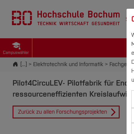
St
W
M
e
Campuswähler
D
Startseite
[...]
Elektrotechnik und Informatik
Fachgebie
H
u
Pilot4CircuLEV- Pilotfabrik für End-
ressourceneffizienten Kreislaufwirt
Zurück zu allen Forschungsprojekten