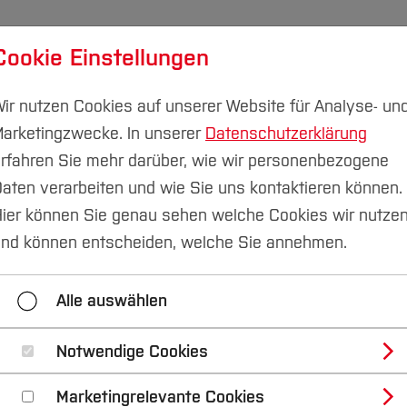
Cookie Einstellungen
udium
Forschung & Transfer
Nachhaltigkeit
I
ir nutzen Cookies auf unserer Website für Analyse- un
arketingzwecke. In unserer
Datenschutzerklärung
rfahren Sie mehr darüber, wie wir personenbezogene
aten verarbeiten und wie Sie uns kontaktieren können.
te
Labor für Nachhaltigkeit in der Technik
Forschung
ier können Sie genau sehen welche Cookies wir nutze
nd können entscheiden, welche Sie annehmen.
Of-Life-Strategien von Light Electric Veh
schaft
Alle auswählen
Notwendige Cookies
Marketingrelevante Cookies