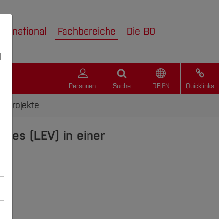
nternational
Fachbereiche
Die BO
d
Personen
Suche
DE
|
EN
Quicklinks
sprojekte
n
icles (LEV) in einer