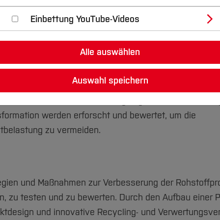
Einbettung YouTube-Videos
ei große Herausforderungen für den Mobilitätssektor i
Alle auswählen
 angepasste Wirtschaftsmodelle und ein unterstützend
chöpfungsketten unerlässlich. Das Labor für Nachhaltig
Auswahl speichern
ützung wegweisender politischer Regelungen und Ziele,
ür die Kreislaufwirtschaft festgelegt wurden. Technolo
sformation werden erforscht und bewertet, um die
tbelastung zu vermeiden.
ategien und Maßnahmen zur Verbesserung der Rohstoffpro
ln, zu testen und zu bewerten. Durch den Aufbau einer Pi
design und innovative Recycling- und Verwertungsve