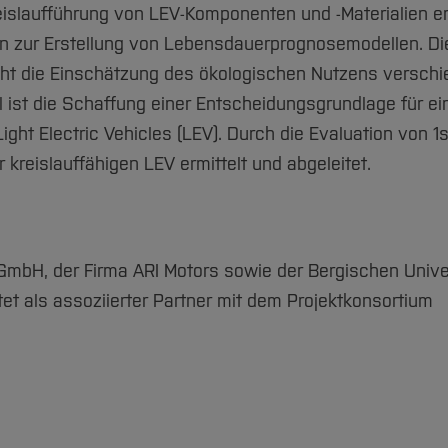
eislaufführung von LEV-Komponenten und -Materialien e
n zur Erstellung von Lebensdauerprognosemodellen. Di
t die Einschätzung des ökologischen Nutzens verschi
 ist die Schaffung einer Entscheidungsgrundlage für ei
ght Electric Vehicles (LEV). Durch die Evaluation von 1
 kreislauffähigen LEV ermittelt und abgeleitet.
GmbH, der Firma ARI Motors sowie der Bergischen Unive
tet als assoziierter Partner mit dem Projektkonsortium