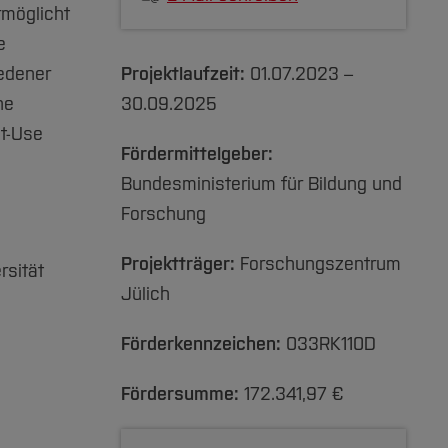
rmöglicht
e
edener
Projektlaufzeit:
01.07.2023 –
ne
30.09.2025
st-Use
Fördermittelgeber:
Bundesministerium für Bildung und
Forschung
Projektträger:
Forschungszentrum
rsität
Jülich
Förderkennzeichen:
033RK110D
Fördersumme:
172.341,97 €