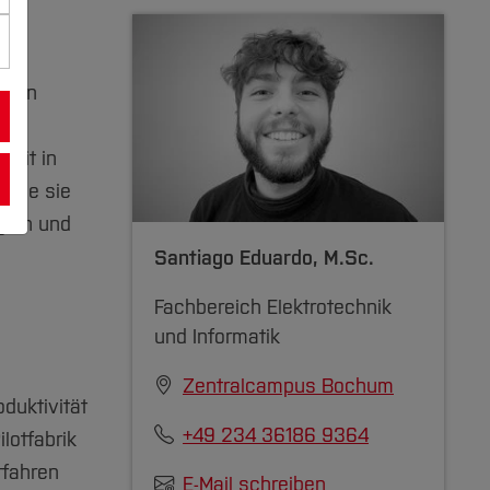
n den
er
keit in
 wie sie
gien und
Santiago Eduardo
, M.Sc.
Fachbereich Elektrotechnik
und Informatik
Zentralcampus Bochum
duktivität
+49 234 36186 9364
lotfabrik
rfahren
E-Mail schreiben