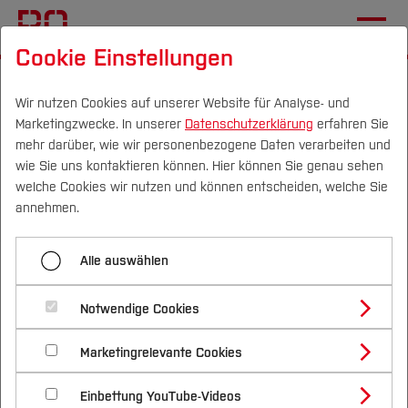
Cookie Einstellungen
Startseite
[...]
Zentrale Studienberatung
Vor dem Studium
Jährliche Events
Wir nutzen Cookies auf unserer Website für Analyse- und
Marketingzwecke. In unserer
Datenschutzerklärung
erfahren Sie
Vielen Dank...
mehr darüber, wie wir personenbezogene Daten verarbeiten und
wie Sie uns kontaktieren können. Hier können Sie genau sehen
Campus
Personen
DE
|
EN
Quicklinks
welche Cookies wir nutzen und können entscheiden, welche Sie
Menü aufklappen
annehmen.
Studium
Vielen Dank...
Alle auswählen
Studienangebote
Vielen Dank...
Forschung & Transfer
Notwendige Cookies
Vor dem Studium
Bachelorstudiengänge
Profil
Nachhaltigkeit
... für deine Anmeldung. Wir werden dich zeitnah
Masterstudiengänge
Marketingrelevante Cookies
Im Studium
Bewerben & Einschreiben
Beratung & Förderung
Forschungs- und Transferprofil
vor der Veranstaltung alle weiteren Infos
Schwerpunkte
Nachhaltigkeit studieren
Bewerbungsportal
International
Nach dem Studium
Studienbüros und Prüfungen
Einbettung YouTube-Videos
zukommen lassen!
Schwerpunkte (FuT)
Förderinformation und Antragsberatung