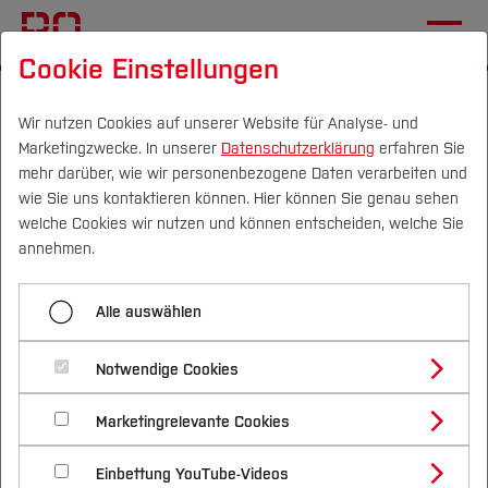
Cookie Einstellungen
Startseite
Die BO
Informationen
Online-Magazin
Wir nutzen Cookies auf unserer Website für Analyse- und
Marketingzwecke. In unserer
Datenschutzerklärung
erfahren Sie
Nachhaltige Entwicklung
mehr darüber, wie wir personenbezogene Daten verarbeiten und
für ein besseres Morgen
wie Sie uns kontaktieren können. Hier können Sie genau sehen
Campus
Personen
DE
|
EN
Quicklinks
welche Cookies wir nutzen und können entscheiden, welche Sie
studieren
annehmen.
Studium
01.08.2025 Magazin
Alle auswählen
Studienangebote
Forschung & Transfer
An innovativen Lösungen für
Notwendige Cookies
Vor dem Studium
Bachelorstudiengänge
Umwelt, Wirtschaft und
Profil
Nachhaltigkeit
Masterstudiengänge
Marketingrelevante Cookies
Im Studium
Bewerben & Einschreiben
Gesellschaft arbeiten.
Beratung & Förderung
Forschungs- und Transferprofil
Schwerpunkte
Nachhaltigkeit studieren
Bewerbungsportal
International
Nach dem Studium
Studienbüros und Prüfungen
Einbettung YouTube-Videos
Schwerpunkte (FuT)
Förderinformation und Antragsberatung