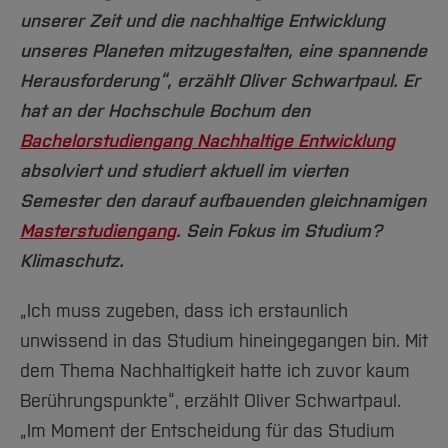
Team und Labore
Amtliche Bekanntmachungen
Studiengänge
Forschung und Projekte
Familiengerechte Hochschule
Aktuelles
Hochschulbibliothek
unserer Zeit und die nachhaltige Entwicklung
Arbeiten im FB G
Notfall-Infos
Studieninteressierte
International
Gleichstellung
Studium
unseres Planeten mitzugestalten, eine spannende
Hochschulkommunikation
BO Shop
Team
Herausforderung“, erzählt Oliver Schwartpaul. Er
Diskriminierungsfreie Hochschule
Fachgruppen
International Office
hat an der Hochschule Bochum den
Service
Vertretungen
Forschung und Entwicklung
Medienzentrum
Bachelorstudiengang Nachhaltige Entwicklung
Wahlen
International
qed-Stiftung
absolviert und studiert aktuell im vierten
Team
Zentrale Studienberatung
Semester den darauf aufbauenden gleichnamigen
Service
Masterstudiengang
. Sein Fokus im Studium?
Klimaschutz.
„Ich muss zugeben, dass ich erstaunlich
unwissend in das Studium hineingegangen bin. Mit
dem Thema Nachhaltigkeit hatte ich zuvor kaum
Berührungspunkte“, erzählt Oliver Schwartpaul.
„Im Moment der Entscheidung für das Studium