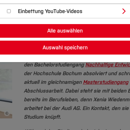
Nachhaltige Entwicklung‘ arbeitet bei
Einbettung YouTube-Videos
Mindestens drei Dinge hat sie im Studium für
Alle auswählen
entdeckt: Ihr Interesse an Themen der Nachha
ihre Leidenschaft für Elektromobilität und ihr
Auswahl speichern
klimaschonendes Reisen. Xenia Wiedenmanno
den Bachelorstudiengang
Nachhaltige Entwi
der Hochschule Bochum absolviert und schre
aktuell im gleichnamigen
Masterstudiengang
Abschlussarbeit. Dabei steht sie mit beiden 
bereits im Berufsleben, denn Xenia Wiedenm
arbeitet bei der Audi AG. Ein Kontakt, den sie
©
Bildnachweis
Studium knüpft.