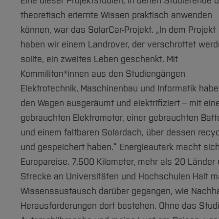
Eine dieser Projektstudien, in denen Studierende 
theoretisch erlernte Wissen praktisch anwenden
können, war das SolarCar-Projekt. „In dem Projekt
haben wir einem Landrover, der verschrottet wer
sollte, ein zweites Leben geschenkt. Mit
Kommiliton*innen aus den Studiengängen
Elektrotechnik, Maschinenbau und Informatik habe
den Wagen ausgeräumt und elektrifiziert – mit ei
gebrauchten Elektromotor, einer gebrauchten Batt
und einem faltbaren Solardach, über dessen recyce
und gespeichert haben.“ Energieautark macht sic
Europareise. 7.500 Kilometer, mehr als 20 Länder
Strecke an Universitäten und Hochschulen Halt mac
Wissensaustausch darüber gegangen, wie Nachhalti
Herausforderungen dort bestehen. Ohne das Studiu