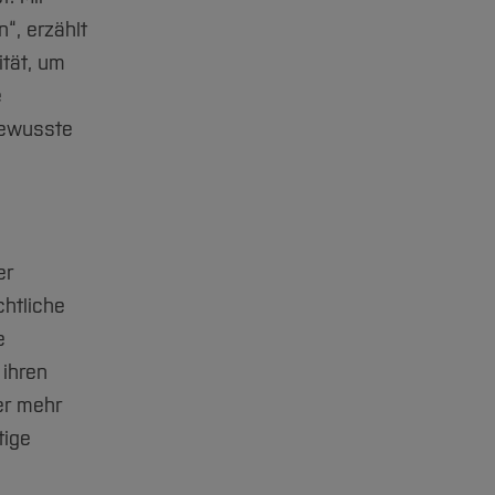
“, erzählt
ität, um
e
bewusste
er
chtliche
e
 ihren
er mehr
tige