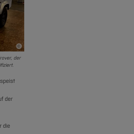
©
Bildnachweis
rover, der
iziert.
espeist
uf der
r die