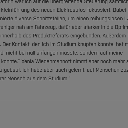
torin war ich auf die übergreifende Steuerung sämtlic
rkteinführung des neuen Elektroautos fokussiert. Dabei 
inierte diverse Schnittstellen, um einen reibungslosen 
weniger nah am Fahrzeug, dafür aber stärker in die Opti
 innerhalb des Produktreferats eingebunden. Außerdem 
t. Der Kontakt, den ich im Studium knüpfen konnte, hat 
 Audi nicht bei null anfangen musste, sondern auf meine
 konnte.“ Xenia Wiedenmannott nimmt aber noch mehr 
aufgebaut, ich habe aber auch gelernt, auf Menschen z
erer Mensch aus dem Studium.“