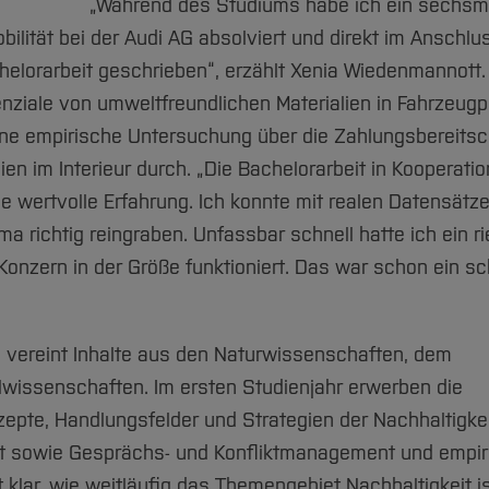
„Während des Studiums habe ich ein sechsm
ilität bei der Audi AG absolviert und direkt im Anschlus
elorarbeit geschrieben“, erzählt Xenia Wiedenmannott.
enziale von umweltfreundlichen Materialien in Fahrzeugp
ine empirische Untersuchung über die Zahlungsbereitsc
n im Interieur durch. „Die Bachelorarbeit in Kooperatio
 wertvolle Erfahrung. Ich konnte mit realen Datensätz
a richtig reingraben. Unfassbar schnell hatte ich ein r
Konzern in der Größe funktioniert. Das war schon ein s
 vereint Inhalte aus den Naturwissenschaften, dem
lwissenschaften. Im ersten Studienjahr erwerben die
pte, Handlungsfelder und Strategien der Nachhaltigkei
keit sowie Gesprächs- und Konfliktmanagement und empi
klar, wie weitläufig das Themengebiet Nachhaltigkeit is