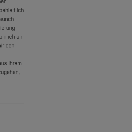
her
behielt ich
Launch
mierung
bin ich an
mir den
aus ihrem
uzugehen,