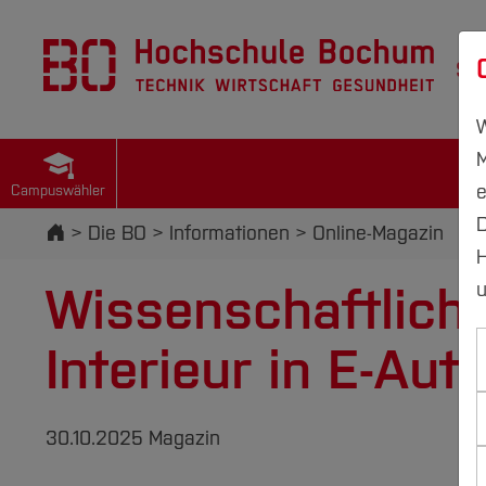
St
W
M
e
Campuswähler
D
Startseite
Die BO
Informationen
Online-Magazin
H
Wissenschaftliche
u
Interieur in E-Aut
30.10.2025 Magazin