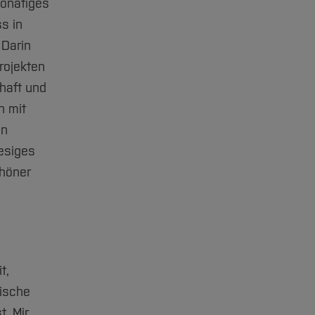
onatiges
s in
 Darin
rojekten
haft und
n mit
en
iesiges
chöner
t,
rische
t. Mir