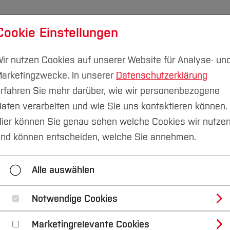
Cookie Einstellungen
udium
Forschung & Transfer
Nachhaltigkeit
I
ir nutzen Cookies auf unserer Website für Analyse- un
arketingzwecke. In unserer
Datenschutzerklärung
rfahren Sie mehr darüber, wie wir personenbezogene
aten verarbeiten und wie Sie uns kontaktieren können.
ier können Sie genau sehen welche Cookies wir nutze
 Arbeit über umwel
nd können entscheiden, welche Sie annehmen.
os eröffnet berufli
Alle auswählen
Notwendige Cookies
Marketingrelevante Cookies