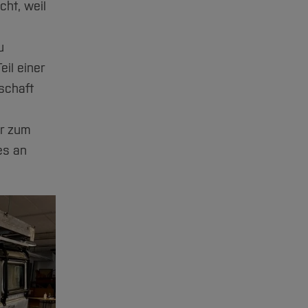
cht, weil
u
eil einer
tschaft
ar zum
es an