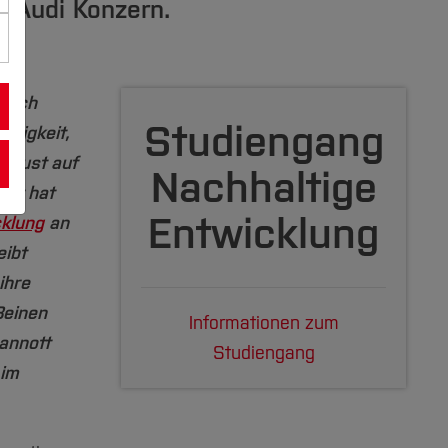
m Audi Konzern.
 sich
Studiengang
ltigkeit,
e Lust auf
Nachhaltige
tt hat
Entwicklung
cklung
an
ibt
ihre
Beinen
Informationen zum
annott
Studiengang
 im