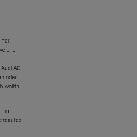
iner
 welche
 Audi AG.
en oder
h wollte
t im
ktroautos