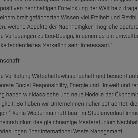
 positiven nachhaltigen Entwicklung der Welt beizutragen
nem breit gefächerten Wissen viel Freiheit und Flexibil
den, welche Aspekte der Nachhaltigkeit mögliche später
 die Vorlesungen zu Eco-Design, in denen es um umwelt
eitsorientiertes Marketing sehr interessant.“
enschaft
ie Vertiefung Wirtschaftswissenschaft und besucht unt
orate Social Responsibility, Energie und Umwelt und re
fung haben wir klassische und neue Modelle der Ökonomi
igkeit. So haben wir Unternehmen näher betrachtet, die
egen.“ Xenia Wiedenmannott baut im Studienverlauf imm
achelorstudium das gleichnamige Masterstudium Nachhal
Vorlesungen über International Waste Management,