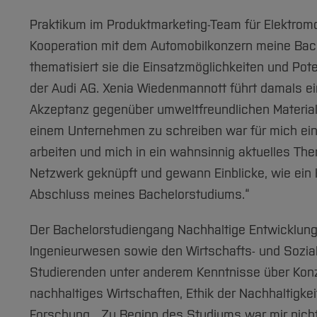
Praktikum im Produktmarketing-Team für Elektromob
Kooperation mit dem Automobilkonzern meine Bach
thematisiert sie die Einsatzmöglichkeiten und Pot
der Audi AG. Xenia Wiedenmannott führt damals e
Akzeptanz gegenüber umweltfreundlichen Materialie
einem Unternehmen zu schreiben war für mich eine
arbeiten und mich in ein wahnsinnig aktuelles Them
Netzwerk geknüpft und gewann Einblicke, wie ein 
Abschluss meines Bachelorstudiums.“
Der Bachelorstudiengang Nachhaltige Entwicklung
Ingenieurwesen sowie den Wirtschafts- und Sozia
Studierenden unter anderem Kenntnisse über Konze
nachhaltiges Wirtschaften, Ethik der Nachhaltig
Forschung. „Zu Beginn des Studiums war mir nicht 