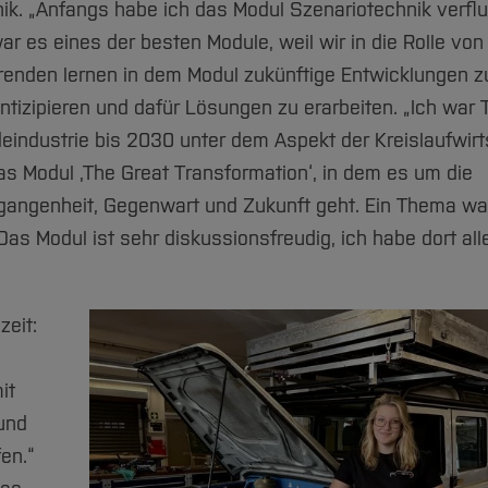
k. „Anfangs habe ich das Modul Szenariotechnik verflu
r es eines der besten Module, weil wir in die Rolle von
renden lernen in dem Modul zukünftige Entwicklungen z
antizipieren und dafür Lösungen zu erarbeiten. „Ich war T
odeindustrie bis 2030 unter dem Aspekt der Kreislaufwir
das Modul ‚The Great Transformation‘, in dem es um die
ergangenheit, Gegenwart und Zukunft geht. Ein Thema w
. Das Modul ist sehr diskussionsfreudig, ich habe dort all
zeit:
it
und
en.“