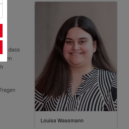
tig, dass
ehmen
ch
 Fragen
Louisa Waasmann