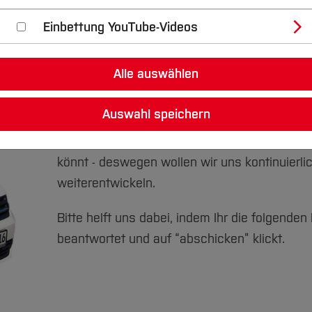
l
Einbettung YouTube-Videos
Alle auswählen
Liebe Teilnehmer*innen,
Auswahl speichern
Eure Meinung ist uns wichtig! Uns ist es wich
Ihr aus den Workshops etwas für Euch mitn
könnt - deswegen wollen wir uns kontinuierli
weiterentwickeln.
Bitte helft uns dabei, indem Ihr die folgenden
beantwortet und auf “abschicken” klickt.