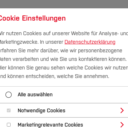
Cookie Einstellungen
udium
Forschung & Transfer
Nachhaltigkeit
I
ir nutzen Cookies auf unserer Website für Analyse- un
arketingzwecke. In unserer
Datenschutzerklärung
rfahren Sie mehr darüber, wie wir personenbezogene
aten verarbeiten und wie Sie uns kontaktieren können.
nberatung
Vor dem Studium
Talentmobil und Schüler
ier können Sie genau sehen welche Cookies wir nutze
nd können entscheiden, welche Sie annehmen.
Angebote Talentmobil
Angebote Schüler*innenla
Alle auswählen
Notwendige Cookies
athematik nach der
Marketingrelevante Cookies