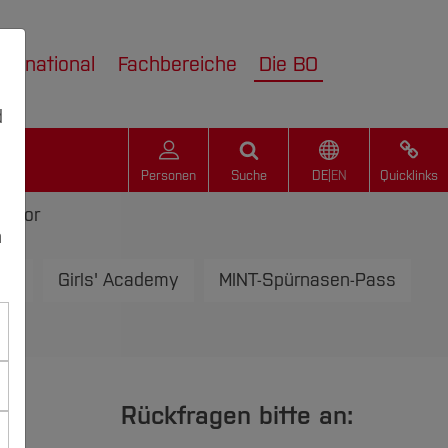
nternational
Fachbereiche
Die BO
d
Personen
Suche
DE
|
EN
Quicklinks
labor
n
bor
Girls' Academy
MINT-Spürnasen-Pass
Rückfragen bitte an: