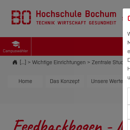
St
W
M
e
Campuswähler
D
Startseite
[...]
Wichtige Einrichtungen
Zentrale Studie
H
u
Home
Das Konzept
Unsere Werte
Feedbackbogen - M