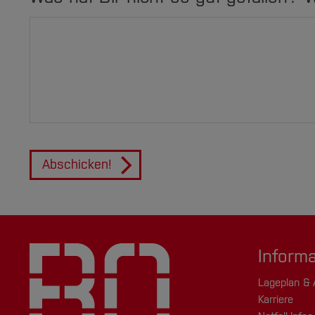
Abschicken!
Inform
Lageplan & 
Karriere