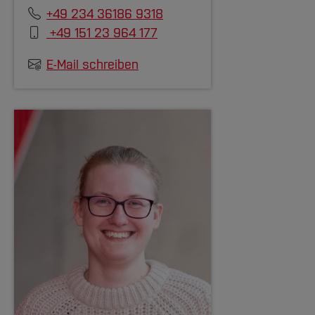
+49 234 36186 9318
Allgemeine
+49 151 23 964 177
Studienorientierungsangebote
E-Mail schreiben
[Inhalt zuklappen]