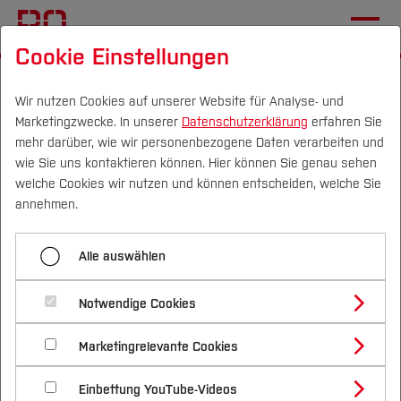
Cookie Einstellungen
Startseite
[...]
Zentrale Studienberatung
Vor dem Studium
Wir nutzen Cookies auf unserer Website für Analyse- und
Marketingzwecke. In unserer
Datenschutzerklärung
erfahren Sie
Talentmobil und Schülerlabor
Das Konzept
mehr darüber, wie wir personenbezogene Daten verarbeiten und
wie Sie uns kontaktieren können. Hier können Sie genau sehen
Campus
Personen
DE
|
EN
Quicklinks
welche Cookies wir nutzen und können entscheiden, welche Sie
Menü aufklappen
annehmen.
Studium
Home
Alle auswählen
Studienangebote
Welche Möglichkeiten bieten die
Forschung & Transfer
Das Konzept
Notwendige Cookies
Vor dem Studium
Bachelorstudiengänge
MINT-Praxisangebote
Unsere Werte
Profil
Nachhaltigkeit
Masterstudiengänge
Marketingrelevante Cookies
Im Studium
Bewerben & Einschreiben
Beratung & Förderung
Forschungs- und Transferprofil
Angebote Talentmobil
Schwerpunkte
Unser Angebot? MINT-Praxisworkshops und
Nachhaltigkeit studieren
Bewerbungsportal
International
Nach dem Studium
Studienbüros und Prüfungen
Einbettung YouTube-Videos
Schwerpunkte (FuT)
Förderinformation und Antragsberatung