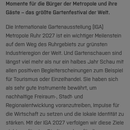
Team und Labore
Amtliche Bekanntmachungen
Studiengänge
Forschung und Projekte
Momente für die Bürger der Metropole und ihre
Familiengerechte Hochschule
Aktuelles
Hochschulbibliothek
Arbeiten im FB G
Notfall-Infos
Gäste – das größte Gartenfestival der Welt.
Studieninteressierte
International
Gleichstellung
Studium
Hochschulkommunikation
BO Shop
Team
Diskriminierungsfreie Hochschule
Fachgruppen
International Office
Die Internationale Gartenausstellung (IGA)
Service
Vertretungen
Forschung und Entwicklung
Medienzentrum
Metropole Ruhr 2027 ist ein wichtiger Meilenstein
Wahlen
International
auf dem Weg des Ruhrgebiets zur grünsten
qed-Stiftung
Industrieregion der Welt. Und Gartenschauen sind
Team
Zentrale Studienberatung
längst viel mehr als nur ein halbes Jahr Schau mit
Service
allen positiven Begleiterscheinungen zum Beispiel
für Tourismus oder Einzelhandel. Sie haben sich
als sehr gute Instrumente bewährt, um
nachhaltige Freiraum-, Stadt- und
Regionalentwicklung voranzutreiben, Impulse für
die Wirtschaft zu setzen und die lokale Identität zu
stärken. Mit der IGA 2027 verfolgen wir diese Ziele