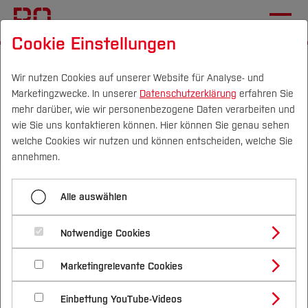
Cookie Einstellungen
Startseite
[...]
Profil
Laufende Projekte
Nachhaltigkeitskonzept IGA 2027
IGA 2027
Wir nutzen Cookies auf unserer Website für Analyse- und
Marketingzwecke. In unserer
Datenschutzerklärung
erfahren Sie
mehr darüber, wie wir personenbezogene Daten verarbeiten und
wie Sie uns kontaktieren können. Hier können Sie genau sehen
Menü aufklappen
Campus
Personen
DE
|
EN
Quicklinks
welche Cookies wir nutzen und können entscheiden, welche Sie
annehmen.
Überblick
Studium
Internationale
Alle auswählen
Handlungsfelder
Studienangebote
Forschung & Transfer
Gartenausstellung in der
Team
Notwendige Cookies
Vor dem Studium
Bachelorstudiengänge
Metropole Ruhr
Profil
Nachhaltigkeit
Masterstudiengänge
IGA 2027
Marketingrelevante Cookies
Im Studium
Bewerben & Einschreiben
Beratung & Förderung
Forschungs- und Transferprofil
Schwerpunkte
Nachhaltigkeit studieren
Bewerbungsportal
International
Nach dem Studium
Studienbüros und Prüfungen
HAR
Einbettung YouTube-Videos
Schwerpunkte (FuT)
Förderinformation und Antragsberatung