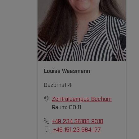
zuklappen]
Louisa Waasmann
Dezernat 4
Zentralcampus Bochum
Raum: C0-11
+49 234 36186 9318
+49 151 23 964 177