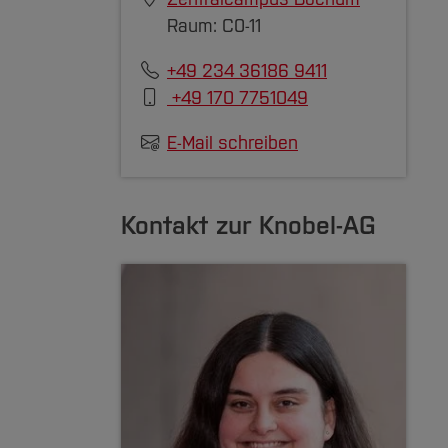
Raum: C0-11
n, euch
nnten
+49 234 36186 9411
+49 170 7751049
E-Mail schreiben
zuklappen]
Kontakt zur Knobel-AG
zuklappen]