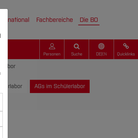
nternational
Fachbereiche
Die BO
d
Personen
Suche
DE
|
EN
Quicklinks
rlabor
n
ülerlabor
AGs im Schülerlabor