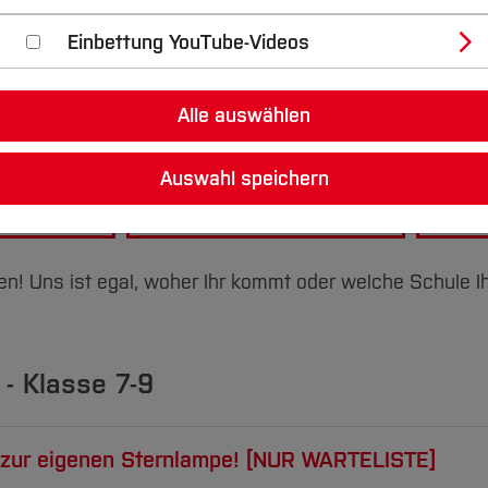
Einbettung YouTube-Videos
fer in das Thema einzutauchen? Dann seid Ihr auf diese
hematik,
I
nformatik/
I
ngenieurswissenschaften,
N
aturwis
Alle auswählen
den möchtet, meldet Euch gerne beim Newsletter an. Für
.
Auswahl speichern
ngeboten
Zu den Ferienangeboten
Zur T
en! Uns ist egal, woher Ihr kommt oder welche Schule I
- Klasse 7-9
l zur eigenen Sternlampe! [NUR WARTELISTE]