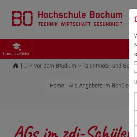
St
W
M
e
Campuswähler
D
Startseite
[...]
Vor dem Studium
Talentmobil und Schül
H
u
Home - Alle Angebote im Schüler*i
AGs im zdi-Schüler