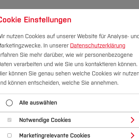
Cookie Einstellungen
udium
Forschung & Transfer
Nachhaltigkeit
I
ir nutzen Cookies auf unserer Website für Analyse- un
arketingzwecke. In unserer
Datenschutzerklärung
rfahren Sie mehr darüber, wie wir personenbezogene
aten verarbeiten und wie Sie uns kontaktieren können.
erlabor
Angebote Schüler*innenlabor
AGs im Schüle
ier können Sie genau sehen welche Cookies wir nutze
nd können entscheiden, welche Sie annehmen.
nnenlabor
Freizeit im Schülerlabor
Ferien im Sch
Alle auswählen
Notwendige Cookies
*innenlabor
Marketingrelevante Cookies