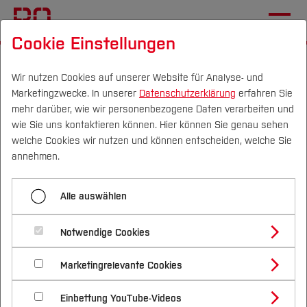
Cookie Einstellungen
Startseite
[...]
SolarCar
Chronik
2013
Team 2013
Wir nutzen Cookies auf unserer Website für Analyse- und
Marketingzwecke. In unserer
Datenschutzerklärung
erfahren Sie
Menü aufklappen
mehr darüber, wie wir personenbezogene Daten verarbeiten und
wie Sie uns kontaktieren können. Hier können Sie genau sehen
Campus
Personen
DE
|
EN
Quicklinks
welche Cookies wir nutzen und können entscheiden, welche Sie
World Solar Challenge 2013
annehmen.
Studium
Alle Mitglieder 2013
Team 2013
Alle auswählen
Studienangebote
Modell 2013
Forschung & Transfer
Notwendige Cookies
Vor dem Studium
Bachelorstudiengänge
Profil
Nachhaltigkeit
Teamleitung
Masterstudiengänge
Marketingrelevante Cookies
Im Studium
Bewerben & Einschreiben
Beratung & Förderung
Forschungs- und Transferprofil
Schwerpunkte
Organisation-Team
Nachhaltigkeit studieren
Bewerbungsportal
International
Nach dem Studium
Studienbüros und Prüfungen
Einbettung YouTube-Videos
Schwerpunkte (FuT)
Förderinformation und Antragsberatung