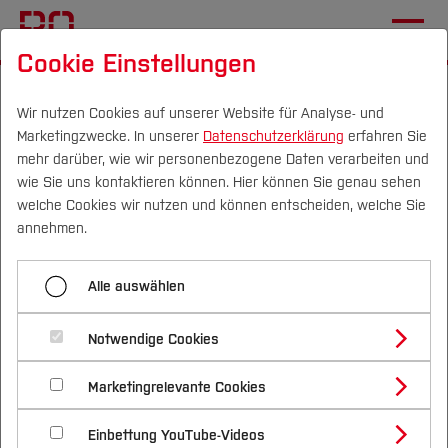
Cookie Einstellungen
Startseite
[...]
Im Studium
Individuelle Beratung
Studienzweifel
Downloads Studienzweifel
Wir nutzen Cookies auf unserer Website für Analyse- und
Marketingzwecke. In unserer
Datenschutzerklärung
erfahren Sie
mehr darüber, wie wir personenbezogene Daten verarbeiten und
wie Sie uns kontaktieren können. Hier können Sie genau sehen
Menü aufklappen
Campus
Personen
DE
|
EN
Quicklinks
welche Cookies wir nutzen und können entscheiden, welche Sie
annehmen.
Alternativen
Studium
Alle auswählen
Informationen zum Download
Prävention
Studienangebote
Forschung & Transfer
Veranstaltungen Studienzweifel
Notwendige Cookies
Hier finden Sie die Präsentationen der
Vor dem Studium
Bachelorstudiengänge
Profil
Nachhaltigkeit
Veranstaltung "Zweifel am Studium" zu den
Masterstudiengänge
Projektinformation
Marketingrelevante Cookies
Im Studium
Bewerben & Einschreiben
Beratung & Förderung
Forschungs- und Transferprofil
jeweiligen Unterstützungsangeboten:
Schwerpunkte
Nachhaltigkeit studieren
Bewerbungsportal
International
Nach dem Studium
Studienbüros und Prüfungen
Downloads Studienzweifel
Einbettung YouTube-Videos
Schwerpunkte (FuT)
Förderinformation und Antragsberatung