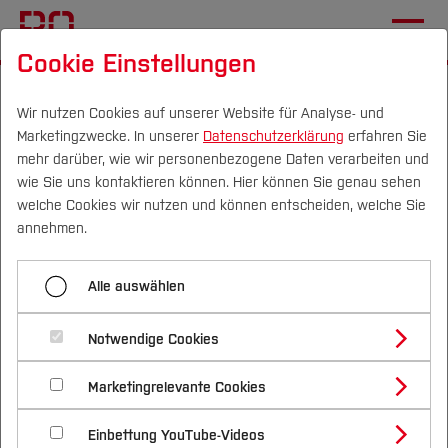
Cookie Einstellungen
Startseite
Studium
Im Studium
Infos für neue Studierende
Wir nutzen Cookies auf unserer Website für Analyse- und
Marketingzwecke. In unserer
Datenschutzerklärung
erfahren Sie
mehr darüber, wie wir personenbezogene Daten verarbeiten und
Studieren mit KI
wie Sie uns kontaktieren können. Hier können Sie genau sehen
Campus
Personen
DE
|
EN
Quicklinks
welche Cookies wir nutzen und können entscheiden, welche Sie
annehmen.
Studium
Alle auswählen
Studienangebote
Forschung & Transfer
Notwendige Cookies
Vor dem Studium
Bachelorstudiengänge
Profil
Nachhaltigkeit
Masterstudiengänge
Marketingrelevante Cookies
Im Studium
Bewerben & Einschreiben
Beratung & Förderung
Forschungs- und Transferprofil
Schwerpunkte
Nachhaltigkeit studieren
Bewerbungsportal
International
Nach dem Studium
Studienbüros und Prüfungen
Einbettung YouTube-Videos
Schwerpunkte (FuT)
Förderinformation und Antragsberatung