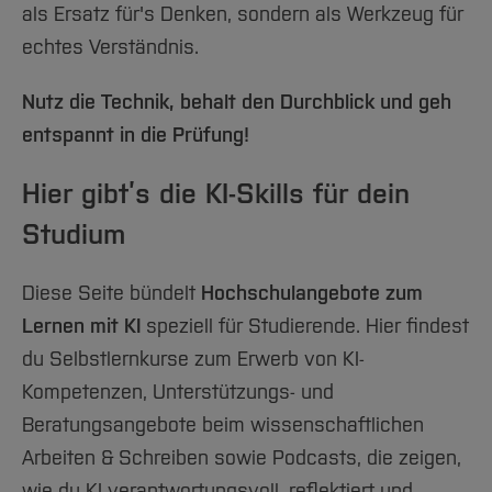
Team und Labore
Amtliche Bekanntmachungen
Studiengänge
Forschung und Projekte
Familiengerechte Hochschule
als Ersatz für's Denken, sondern als Werkzeug für
Aktuelles
Hochschulbibliothek
Arbeiten im FB G
Notfall-Infos
echtes Verständnis.
Studieninteressierte
International
Gleichstellung
Studium
Hochschulkommunikation
BO Shop
Team
Diskriminierungsfreie Hochschule
Fachgruppen
International Office
Nutz die Technik, behalt den Durchblick und geh
Service
Vertretungen
Forschung und Entwicklung
Medienzentrum
entspannt in die Prüfung!
Wahlen
International
qed-Stiftung
Hier gibt’s die KI-Skills für dein
Team
Zentrale Studienberatung
Studium
Service
Diese Seite bündelt
Hochschulangebote zum
Lernen mit KI
speziell für Studierende. Hier findest
du Selbstlernkurse zum Erwerb von KI-
Kompetenzen, Unterstützungs- und
Beratungsangebote beim wissenschaftlichen
Arbeiten & Schreiben sowie Podcasts, die zeigen,
wie du KI verantwortungsvoll, reflektiert und