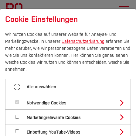
Cookie Einstellungen
Startseite
Studium
Im Studium
Stundenpläne
Wirtschaft
Wir nutzen Cookies auf unserer Website für Analyse- und
Marketingzwecke. In unserer
Datenschutzerklärung
erfahren Sie
mehr darüber, wie wir personenbezogene Daten verarbeiten und
wie Sie uns kontaktieren können. Hier können Sie genau sehen
Menü aufklappen
Campus
Personen
DE
|
EN
Quicklinks
welche Cookies wir nutzen und können entscheiden, welche Sie
annehmen.
Architektur
Studium
Stundenplan Fachbereich
Alle auswählen
Bau- und Umweltingenieurwesen
Studienangebote
Forschung & Transfer
Wirtschaft
Elektrotechnik und Informatik
Notwendige Cookies
Vor dem Studium
Bachelorstudiengänge
Profil
Nachhaltigkeit
Für die Studiengänge Bachelor
Masterstudiengänge
Geodäsie
Marketingrelevante Cookies
Im Studium
Bewerben & Einschreiben
Beratung & Förderung
Forschungs- und Transferprofil
Betriebswirtschaftslehre, International Business
Schwerpunkte
Nachhaltigkeit studieren
Bewerbungsportal
International
Nach dem Studium
Studienbüros und Prüfungen
Gesundheitswissenschaften
Einbettung YouTube-Videos
Schwerpunkte (FuT)
Management, Wirtschaftsingenieurwesen,
Förderinformation und Antragsberatung