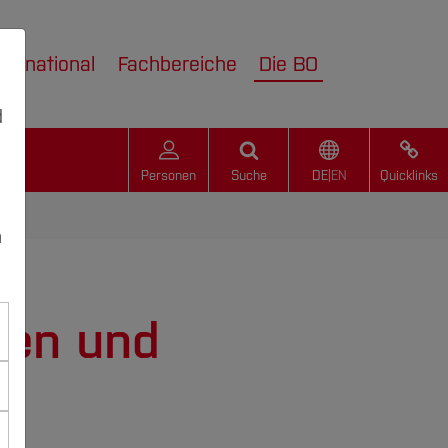
nternational
Fachbereiche
Die BO
d
Personen
Suche
DE
|
EN
Quicklinks
n
e
ren und