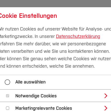
Cookie Einstellungen
udium
Forschung & Transfer
Nachhaltigkeit
I
ir nutzen Cookies auf unserer Website für Analyse- un
arketingzwecke. In unserer
Datenschutzerklärung
rfahren Sie mehr darüber, wie wir personenbezogene
aten verarbeiten und wie Sie uns kontaktieren können.
ier können Sie genau sehen welche Cookies wir nutze
rkshop: "Erfolgreich
nd können entscheiden, welche Sie annehmen.
erstellen, durchfüh
Alle auswählen
."
Notwendige Cookies
Marketingrelevante Cookies