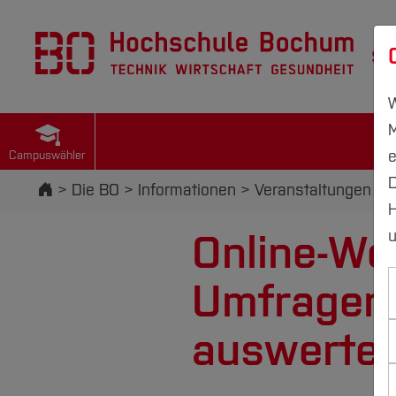
St
W
M
e
Campuswähler
D
Startseite
Die BO
Informationen
Veranstaltungen
H
Online-Wo
u
Umfragen 
auswerten