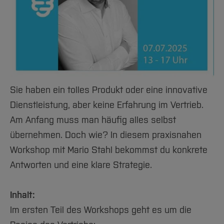
Team und Labore
Amtliche Bekanntmachungen
Studiengänge
Forschung und Projekte
Familiengerechte Hochschule
Aktuelles
Hochschulbibliothek
Arbeiten im FB G
Notfall-Infos
Studieninteressierte
International
Gleichstellung
Studium
Hochschulkommunikation
BO Shop
Team
Diskriminierungsfreie Hochschule
Fachgruppen
International Office
Service
Vertretungen
Forschung und Entwicklung
Medienzentrum
Wahlen
International
qed-Stiftung
Sie haben ein tolles Produkt oder eine innovative
Team
Zentrale Studienberatung
Dienstleistung, aber keine Erfahrung im Vertrieb.
Service
Am Anfang muss man häufig alles selbst
übernehmen. Doch wie? In diesem praxisnahen
Workshop mit Mario Stahl bekommst du konkrete
Antworten und eine klare Strategie.
Inhalt:
Im ersten Teil des Workshops geht es um die