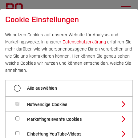
Cookie Einstellungen
Startseite
Die BO
Informationen
Veranstaltungen
Wir nutzen Cookies auf unserer Website für Analyse- und
Marketingzwecke. In unserer
Datenschutzerklärung
erfahren Sie
Vertriebs-Basics für
mehr darüber, wie wir personenbezogene Daten verarbeiten und
Gründer*innen: Von den
wie Sie uns kontaktieren können. Hier können Sie genau sehen
Campus
Personen
DE
|
EN
Quicklinks
welche Cookies wir nutzen und können entscheiden, welche Sie
ersten Kunden bis zum
annehmen.
eigenen Vertriebsteam. Mit
Studium
Mario Stahl
Alle auswählen
Studienangebote
Forschung & Transfer
07.07.2025, 13:00 Uhr - 17:00 Uhr
Notwendige Cookies
Gründung
Vor dem Studium
Bachelorstudiengänge
Profil
Termin speichern (.ics)
Nachhaltigkeit
Masterstudiengänge
Marketingrelevante Cookies
Im Studium
Bewerben & Einschreiben
Ort:
TZR, Konrad-Zuse-
Beratung & Förderung
Forschungs- und Transferprofil
Schwerpunkte
Str. 18, 44801 Bochum
Nachhaltigkeit studieren
Bewerbungsportal
International
Nach dem Studium
Studienbüros und Prüfungen
Einbettung YouTube-Videos
Schwerpunkte (FuT)
Förderinformation und Antragsberatung