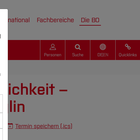
nternational
Fachbereiche
Die BO
d
Personen
Suche
DE
|
EN
Quicklinks
n
lichkeit –
glin
Termin speichern (.ics)