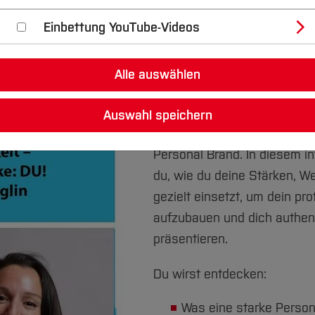
8, 44801 Bochum
Einbettung YouTube-Videos
r Informationen und Marken gewinnt Pers
Alle auswählen
Wer sichtbar sein und als 
Auswahl speichern
werden möchte, braucht eine
Personal Brand. In diesem i
du, wie du deine Stärken, We
gezielt einsetzt, um dein pr
aufzubauen und dich authent
präsentieren.
Du wirst entdecken:
Was eine starke Perso