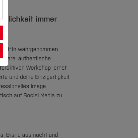
önlichkeit immer
Expert*in wahrgenommen
 klare, authentische
nteraktiven Workshop lernst
rte und deine Einzigartigkeit
ofessionelles Image
isch auf Social Media zu
nal Brand ausmacht und