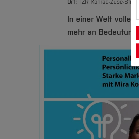
Ort:
TZR, Konrad-Zuse-Str. 1
In einer Welt volle
mehr an Bedeutung.