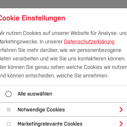
Cookie Einstellungen
udium
Forschung & Transfer
Nachhaltigkeit
I
ir nutzen Cookies auf unserer Website für Analyse- un
arketingzwecke. In unserer
Datenschutzerklärung
rfahren Sie mehr darüber, wie wir personenbezogene
aten verarbeiten und wie Sie uns kontaktieren können.
ier können Sie genau sehen welche Cookies wir nutze
rand braucht Persön
nd können entscheiden, welche Sie annehmen.
ke: DU! mit Mira Ko
Alle auswählen
Notwendige Cookies
0 Uhr
Gründung
Marketingrelevante Cookies