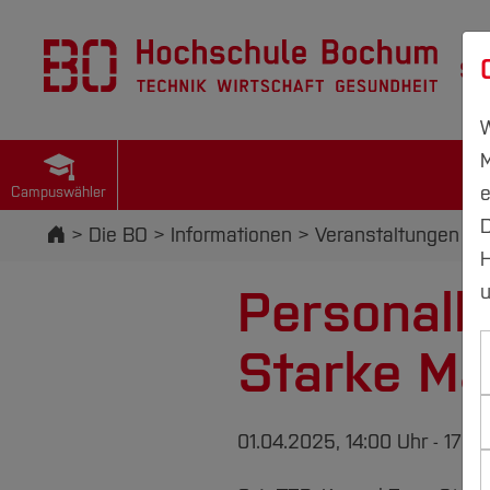
St
W
M
e
Campuswähler
D
Startseite
Die BO
Informationen
Veranstaltungen
H
Personalb
u
Starke Mar
01.04.2025, 14:00 Uhr - 17:0